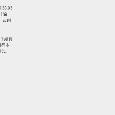
8.93
排除
）皆創
與手續費
銀行本
7%。