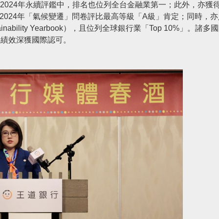
ell）2024年永續評鑑中，排名也位列全台金融業第一；此外，亦獲
ect，CDP）2024年「氣候變遷」問卷評比最高等級「A級」肯定；同時，
tainability Yearbook），且位列全球銀行業「Top 10%」。諸
之績效深獲國際認可。