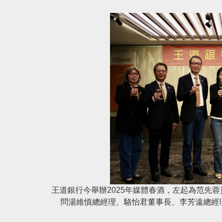
王道銀行今舉辦2025年媒體春酒，左起為范先
問湯維慎總經理、駱怡君董事長、李芳遠總經