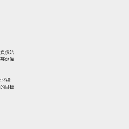
產負債結
招募儲備
們將繼
行的目標