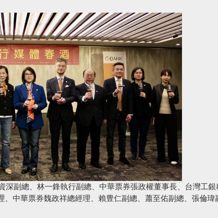
蓉資深副總、林一鋒執行副總、中華票券張政權董事長、台灣工銀
理、中華票券魏政祥總經理、賴豊仁副總、蕭至佑副總、張倫瑋