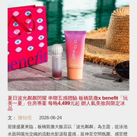
夏日波光粼粼閃耀 串聯五感體驗 板橋凱撒x benefit「玩
美一夏」住房專案 每晚4,499元起 贈人氣美妝與限定冰
品
文：
陳怡瑄
2026-06-24
迎接盛夏來臨，板橋凱撒大飯店以「波光粼粼」為主題，從泳池
水面與陽光交織的流動光影汲取靈感，延伸至空間氛圍、感官體