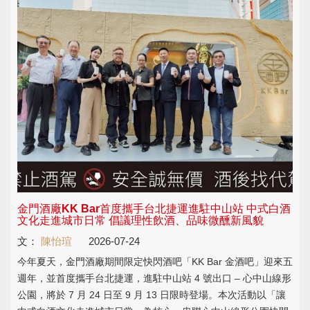
金門酒廠KK Bar首度攜手台北捷運進駐中山站 中式白酒
文化走進城市日常 倡議理性飲酒、品味微醺新風貌
文：
陳怡瑄
2026-07-24
今年夏天，金門酒廠期間限定快閃酒吧「KK Bar 金酒吧」迎來五
週年，並首度攜手台北捷運，進駐中山站 4 號出口 – 心中山線形
公園，將於 7 月 24 日至 9 月 13 日限時登場。本次活動以「讓