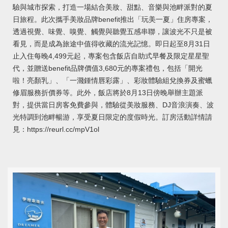
驗與城市探索，打造一場結合美妝、甜點、音樂與池畔派對的夏
日旅程。此次攜手美妝品牌benefit推出「玩美一夏」住房專案，
透過視覺、味覺、嗅覺、觸覺與聽覺五感串聯，讓波光不只是被
看見，而是成為旅途中值得收藏的流光記憶。即日起至8月31日
止入住每晚4,499元起，專案包含飯店自助式早餐及限定星星聖
代，並贈送benefit品牌價值3,680元的專案禮包，包括「開光
啦！亮顏乳」、「一濺鍾情唇彩露」、彩妝體驗組兌換券及蜜蠟
修眉服務折價券等。此外，飯店將於8月13日傍晚舉辦主題派
對，提供當日房客免費參與，體驗從美妝服務、DJ音浪演奏、波
光特調到池畔暢游，享受夏日限定的度假時光。訂房活動詳情請
見：https://reurl.cc/mpV1ol