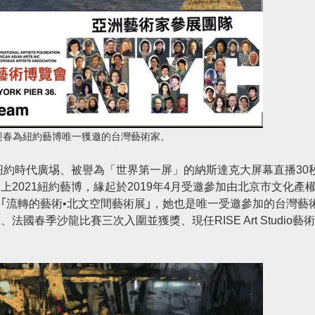
迎春為紐約藝博唯一獲邀的台灣藝術家。
紐約時代廣埸、被譽為「世界第一屏」的納斯達克大屏幕直播30
2021紐約藝博，緣起於2019年4月受邀參加由北京市文化產
｢流轉的藝術•北文空間藝術展｣，她也是唯一受邀參加的台灣藝
春季沙龍比賽三次入圍並獲獎、現任RISE Art Studio藝