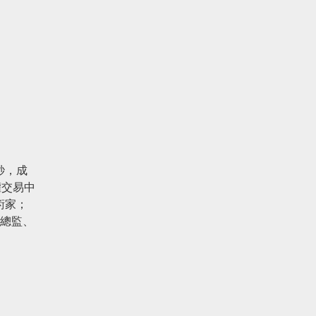
秒，成
權交易中
術家；
術總監、