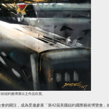
春於紐約藝博展出之作品欣賞。
會的關注，成為受邀參展「第42屆美國紐約國際藝術博覽會」