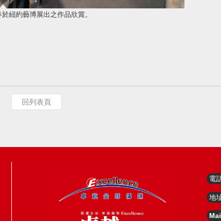
春於紐約藝博展出之作品欣賞。
回列表頁
電
地
Mai