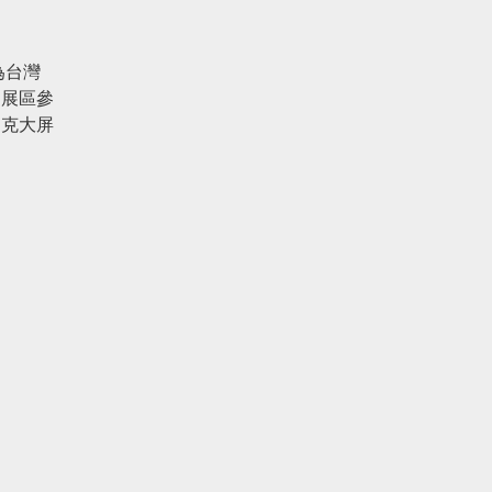
為台灣
洲展區參
達克大屏