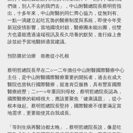
們做，別人不去的我們去」，中山附醫總院長蔡明哲指
出，十多年來，中山附醫的同仁齊心協力，從無到有、
一點一滴建立起吐瓦魯的醫療制度與系統，即便今年受
新冠疫情影響，當地國境封鎖，醫療團未能出團，但雙
方也還能透過遠端視訊及長久培養的默契，進行線上會
診並給予當地醫師適當建議。
預防勝於治療 衛教從小扎根
蔡明哲總院長早在二○一二年擔任中山附醫國際醫療中心
主任，是中山附醫國際醫療重要的開拓者，過去在成大
醫院也曾執行國際醫療，挺進肯亞服務，具有豐富國際
醫療經歷；二○一○年重回到母校，蔡明哲總院長認為，
國際醫療的範疇很大，應該要聚焦「健康議題」，從小
根本做起。蔡明哲總院長堅持，國際醫療不僅要滿足當
地需求，更要能使其自我成長。
「等到生病再醫治都太晚」，蔡明哲總院長說，像是吐