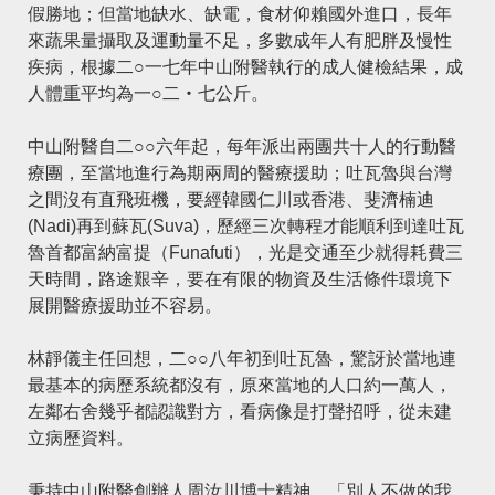
假勝地；但當地缺水、缺電，食材仰賴國外進口，長年
來蔬果量攝取及運動量不足，多數成年人有肥胖及慢性
疾病，根據二○一七年中山附醫執行的成人健檢結果，成
人體重平均為一○二‧七公斤。
中山附醫自二○○六年起，每年派出兩團共十人的行動醫
療團，至當地進行為期兩周的醫療援助；吐瓦魯與台灣
之間沒有直飛班機，要經韓國仁川或香港、斐濟楠迪
(Nadi)再到蘇瓦(Suva)，歷經三次轉程才能順利到達吐瓦
魯首都富納富提（Funafuti），光是交通至少就得耗費三
天時間，路途艱辛，要在有限的物資及生活條件環境下
展開醫療援助並不容易。
林靜儀主任回想，二○○八年初到吐瓦魯，驚訝於當地連
最基本的病歷系統都沒有，原來當地的人口約一萬人，
左鄰右舍幾乎都認識對方，看病像是打聲招呼，從未建
立病歷資料。
秉持中山附醫創辦人周汝川博士精神，「別人不做的我