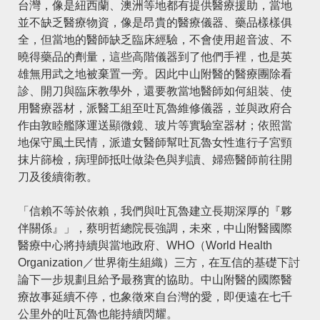
台灣，像是紐西蘭、澳洲等地都有提供醫療援助，當地
並不缺乏醫療物資，像是昂貴的醫療儀器、藥品樣樣俱
全，但當地的醫師缺乏臨床經驗，不會使用超音波、不
曉得藥品的劑量，這些高階儀器到了他們手裡，也是英
雄無用武之地被棄置一旁。因此中山附醫的醫療團除看
診、開刀與臨床教學外，還要教當地醫師如何組裝、使
用醫療器材，派醫工組至吐瓦魯維修儀器，並與政府合
作由敦睦艦隊運送顯微鏡、玻片等實驗室器材；依照當
地保守風土民情，派遣女醫師幫吐瓦魯女性進行子宮頸
抹片篩檢，病理師抵吐做染色與判讀、婦癌醫師前往開
刀及後續衛教。
「信賴不等於依賴，我們與吐瓦魯建立長期深厚的『夥
伴關係』」，蔡明哲總院長強調，未來，中山附醫國際
醫療中心將持續與當地政府、WHO（World Health
Organization／世界衛生組織）三方，在互信的基礎下討
論下一步規劃且給予最務實的協助。中山附醫的國際醫
療故事延續不停，也象徵來自台灣的愛，即便遠在七千
公里外的吐瓦魯也能持續閃耀。