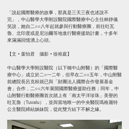
「說起國際醫療的故事，那真是三天三夜也述說不
完」，中山醫學大學附設醫院國際醫療中心主任林靜儀
笑說，她自二○○八年起就參與行動醫療團，前往吐瓦
魯、北印度或是尼泊爾等地進行醫療援助計畫，十多年
來滿滿回憶湧上心頭。
【文‧葉怡君 攝影‧徐裕庭】
中山醫學大學附設醫院（以下稱中山附醫）的「國際醫
療中心」成立於二○一二年，但早在二○○五年，中山附醫
前總院長呂克桓就已與「財團法人國際合作發展基金
會」合作，二○○六年展開國際醫療援助任務；同年，中
山附醫行動醫療團首次踏上有「南太平洋珍珠」美譽的
吐瓦魯（Tuvalu），並與當地唯一的中央醫院瑪格麗特
公主醫院締結姊妹院，從此雙方結下不解之緣。