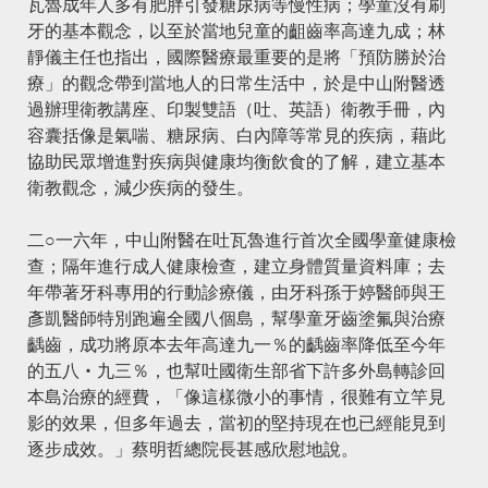
瓦魯成年人多有肥胖引發糖尿病等慢性病；學童沒有刷
牙的基本觀念，以至於當地兒童的齟齒率高達九成；林
靜儀主任也指出，國際醫療最重要的是將「預防勝於治
療」的觀念帶到當地人的日常生活中，於是中山附醫透
過辦理衛教講座、印製雙語（吐、英語）衛教手冊，內
容囊括像是氣喘、糖尿病、白內障等常見的疾病，藉此
協助民眾增進對疾病與健康均衡飲食的了解，建立基本
衛教觀念，減少疾病的發生。
二○一六年，中山附醫在吐瓦魯進行首次全國學童健康檢
查；隔年進行成人健康檢查，建立身體質量資料庫；去
年帶著牙科專用的行動診療儀，由牙科孫于婷醫師與王
彥凱醫師特別跑遍全國八個島，幫學童牙齒塗氟與治療
齲齒，成功將原本去年高達九一％的齲齒率降低至今年
的五八‧九三％，也幫吐國衛生部省下許多外島轉診回
本島治療的經費，「像這樣微小的事情，很難有立竿見
影的效果，但多年過去，當初的堅持現在也已經能見到
逐步成效。」蔡明哲總院長甚感欣慰地說。