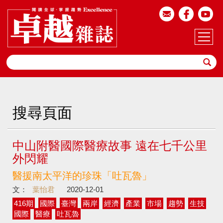
搜尋頁面
中山附醫國際醫療故事 遠在七千公里
外閃耀
醫援南太平洋的珍珠「吐瓦魯」
文：
葉怡君
2020-12-01
416期
國際
臺灣
兩岸
經濟
產業
市場
趨勢
生技
國際
醫療
吐瓦魯