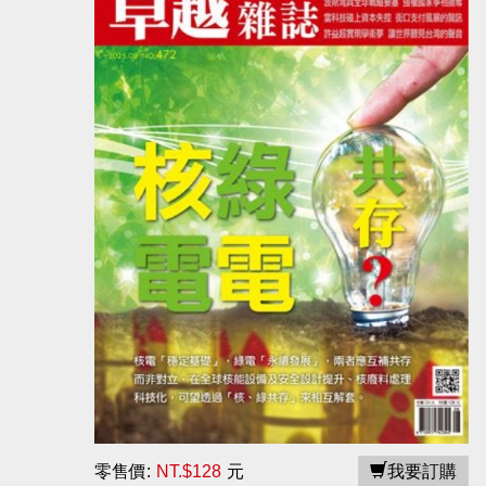
零售價:
NT.$128
元
我要訂購