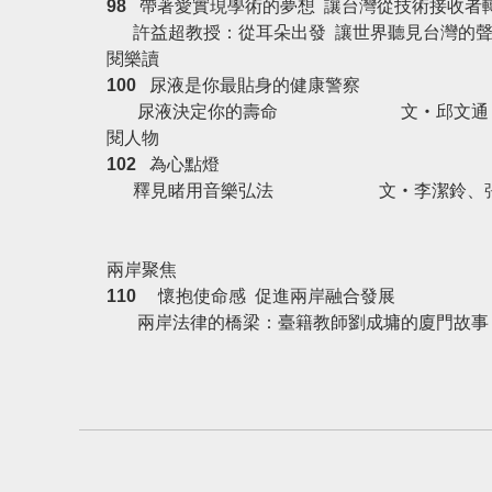
98
帶著愛
實現學術的夢想 讓台灣從技術接收者
許益超教授：從耳朵出發
讓世界聽見台灣的
閱樂讀
100
尿液是你最貼身的健康警察
尿液決定你的壽命
文‧邱文通
閱人物
102
為心點燈
釋見睹用音樂弘法
文‧李潔鈴、
兩岸聚焦
110
懷抱使命感 促進兩岸融合發展
兩岸法律的橋梁：臺籍教師劉成墉的廈門故
事