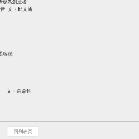
轉變為創造者
聲音
文‧邱文通
張容慈
文‧羅鼎鈞
回列表頁