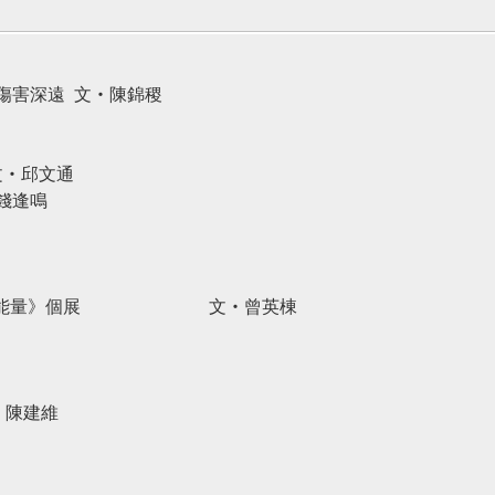
政傷害深遠 文‧陳錦稷
邱文通
錢逢鳴
《流動的能量》個展 文‧曾英棟
‧陳建維