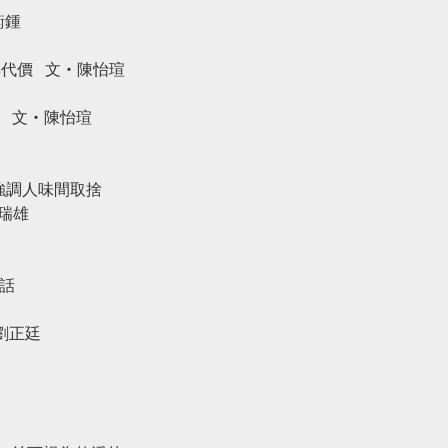
衡鍾
與代價
文‧陳怡瑄
航
文‧陳怡瑄
強調人味間取捨
雄
話
正廷