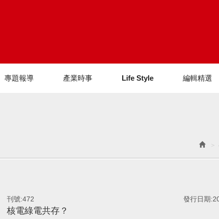
專題報導
產業時事
Life Style
編輯精選
刊號:
472
發行日期:
2
核電綠電共存？