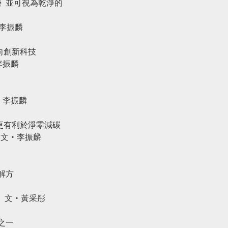
 並可視為乾淨的
李振麟
向創新科技
李振麟
‧李振麟
更有利於淨零減碳
圖
文‧李振麟
解方
‧黃采彤
之一