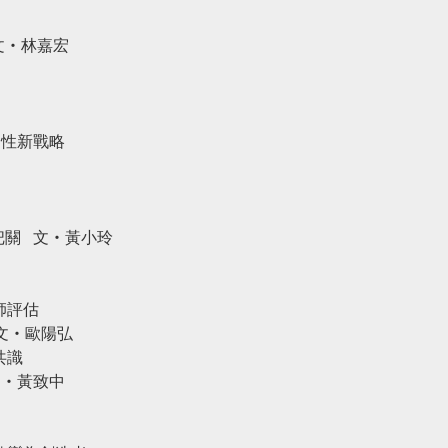
林嘉宏
韌性新戰略
康把關
文‧黃小玲
師評估
文‧歐陽弘
共識
黃致中