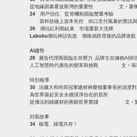
從地緣因素看波斯灣的重要性
文‧蕭
24
用戶信任、監管機制面臨雙重考驗
當科技碰上資本失控 街口支付風暴的警訊
26
潮玩紅利期結束 市場重新大洗牌
Labubu
潮玩神話告急 價格崩跌背後的品牌迷
AI
趨勢
28
廣告代理商面臨生存壓力 品牌主在擁抱AI與
人工智慧時代廣告的變革與挑戰
文‧張瑞
特別報導
30
法藏大和尚與冠軍建材林榮德董事長的深度對
為世界築起安全永續清淨自在的居所
從佛法到綠建材的善願世界實踐
文‧劉
封面故事
34
核電、綠電共存﹖