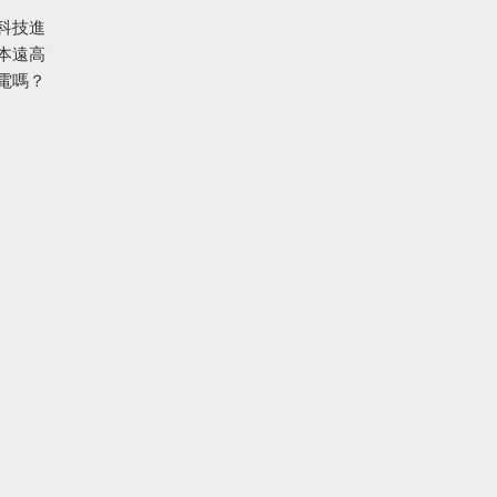
科技進
本遠高
電嗎？