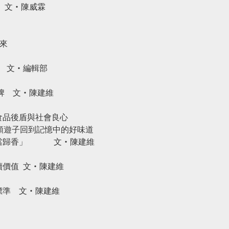
‧陳威霖
來
！
文‧編輯部
牌
文‧陳建維
食品後盾與社會良心
領遊子回到記憶中的好味道
當歸香」
文‧陳建維
續價值
文‧陳建維
標準
文‧陳建維