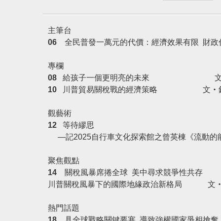
主筆台
06
全民普發一萬元的代價：經濟效果有限 財
專欄
08
給孩子一個更明亮的未來 文‧
10
川普貿易關稅戰的經濟策略 文‧
觀藝術
12
等待繆思
—記2025自行車文化探索館之曾英棟
聚焦觀點
14
關稅風暴席捲全球 美中尋求競爭性共存
川普關稅風暴下的國際地緣政治新格局
文
熱門話題
18
具全球戰略關鍵要塞 導致強權國家爭相搶奪