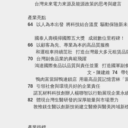
台灣未來電力來源及能源政策的思考與建言
文
產業亮點
64
以人為本出發 將科技結合溫度 驅動保險新未
國泰人壽橫掃國際五大獎 成就數位里程碑
66
以顧客為先、專業為本的高品質服務
和運租車持續茁壯 打造台灣最大多元租賃品
70
台灣副食品業的典範飛躍
鴻達國際食品以品質與責任並重
打造國軍副
文‧陳建維
74
帶
鴨肉富
當歸鴨連鎖店
用最高品質記憶雲林「
78
引領社會與環境共好的企業責任
諾瓦材料科技創辦人楊聯智以行動展現企業永
82
體現台灣生醫研發的深厚能量與市場潛力
敦惟鎂生醫以創新技術建立醫療與醫美跨域新
產業指標