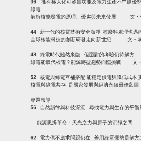
36
擁有極大化可容量功能及電力生產不中斷優勢
綠電
解析核能發電的原理、優劣與未來發展
文‧
44
新一代的核電技術安全潔淨 核廢料處理也邁
全球核能科技的創新研發走向新世紀
文‧
48
綠電時代雖然來臨 但面對的考驗仍待解方
綠電能取代核電？能源轉型趨勢面臨挑戰
文
52
核電與綠電互補搭配 能穩定供電與降低成本 
核電與綠電共存 是
國家發展與經濟永續最佳藍
專題報導
56
自然韻律與科技深流 尋找電力與生存的平衡
能源思辨革命：天光之力與原子的沉靜之間
文
62
電力供不應求問題仍在 善用綠電優勢是解方