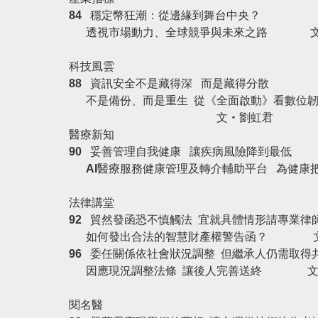
84
穩定幣狂潮：從邊緣到舞台中央？
透視市場動力、全球競爭與未來之路
文‧
科技風雲
88
資訊安全不是藏得深 而是藏得分散
不是備份
、
而是重生
從《全面啟動》看數位
文‧劉虹君
醫療新知
90
妥善管理自我健康 讓疾病風險降到最低
AI
醫療服務健康管理及轉介輔助平台 為健
法律講堂
92
貿然發函恐不慎觸法 宜就具體情形請專業律
如何發出合法的智慧財產權警告函？
96
委任關係依社會狀況調整 但繼承人仍需取得
因應現況調整法條 讓後人完善送終
文‧
閱名醫