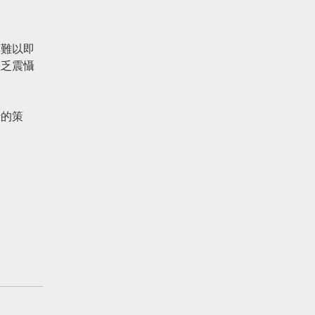
藥難以即
缺乏震懾
行的策