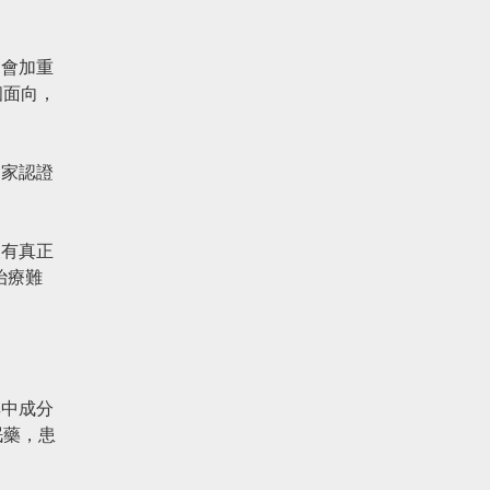
品會加重
個面向，
國家認證
沒有真正
治療難
其中成分
眠藥，患