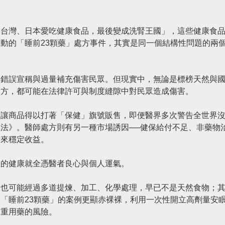
「台灣、日本愛吃健康食品，最後變成洗腎王國」，這些健康食
動的「睡前23顆藥」處方事件，其實是同一個結構性問題的兩
、錯誤宣稱與過量補充傷害民眾。但現實中，無論是標榜天然與
處方，都可能在法律許可與制度縫隙中對民眾造成傷害。
，讓商品得以打著「保健」旗號販售，即便醫界多次警告全世界
法》。醫師處方則有另一種市場誘因──健保給付不足、非藥物
帶來穩定收益。
人的健康就全憑醫者良心與個人運氣。
，也可能經過多道提煉、加工、化學處理，早已不是天然食物；
「睡前23顆藥」的案例更顯赤裸裸，利用一次性開立高劑量安
多重用藥的風險。