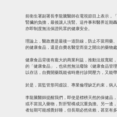
前衛生署副署長李龍騰醫師在電視節目上表示，
腎臟的負擔，最後讓人洗腎。這件事和醫界近期轟
亦即制度無法保證民眾的健康安全。
理論上，醫政應是最後一道防線，防止不當用藥
的健康食品，還是自費名醫堂而皇之開出的藥物
健康食品背後有龐大的商業利益，推動法規寬鬆
的「健康食品」，也依然無法廢除《健康食品管理
以存活，自費開藥既能省時應付診間壓力，又能
於是，當監管形同虛設、專業倫理缺乏約束，病
李龍騰醫師提醒我們，即使是標榜天然的保健品
或不當混入藥物，對肝腎構成沉重負擔。另一邊，
者短期可能感覺好睡，但長期必然依賴，甚至有