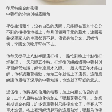
印尼特級金絲燕盞
中藥行的淬鍊與嶄露頭角
學徒生活艱辛，沒有自己的房間，只能睡在寬九十公分
不到的櫃檯後地板上，每月僅領兩千元的薪水，連回嘉
義探望家人的車票都買不起。儘管身無分文、思鄉情
切，李國文仍咬牙堅持下去。
他每天從早上八點半開店打掃，一路忙到晚上十點後打
烊整理，一天只睡五小時。打烊後仍繼續鑽研中藥材與
學習經營知識，經常凌晨才入睡。一般人需五年才能出
師，他卻憑藉著衝勁，短短三年就當上了店長。這段磨
練讓他累積了深厚的中藥知識，也造就了堅韌的意志。
退伍後，他將省吃儉用的積蓄，加上向親友借貸的資
金，二十八歲時在迪化街創立「聯新蔘藥公司」。創業
初期資金有限，許多貴重藥材只能擺空盒子，等客人下
單才進貨。搭上臺灣經濟起飛的這股熱潮，聯新為他帶