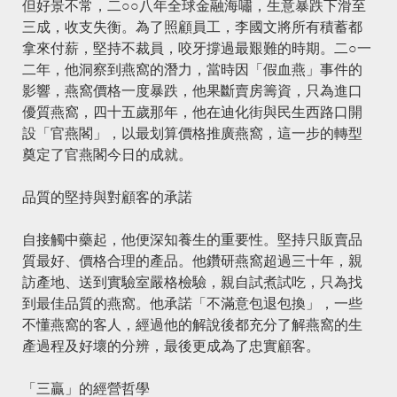
但好景不常，二○○八年全球金融海嘯，生意暴跌下滑至
三成，收支失衡。為了照顧員工，李國文將所有積蓄都
拿來付薪，堅持不裁員，咬牙撐過最艱難的時期。二○一
二年，他洞察到燕窩的潛力，當時因「假血燕」事件的
影響，燕窩價格一度暴跌，他果斷賣房籌資，只為進口
優質燕窩，四十五歲那年，他在迪化街與民生西路口開
設「官燕閣」，以最划算價格推廣燕窩，這一步的轉型
奠定了官燕閣今日的成就。
品質的堅持與對顧客的承諾
自接觸中藥起，他便深知養生的重要性。堅持只販賣品
質最好、價格合理的產品。他鑽研燕窩超過三十年，親
訪產地、送到實驗室嚴格檢驗，親自試煮試吃，只為找
到最佳品質的燕窩。他承諾「不滿意包退包換」，一些
不懂燕窩的客人，經過他的解說後都充分了解燕窩的生
產過程及好壞的分辨，最後更成為了忠實顧客。
「三贏」的經營哲學