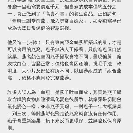
餐廳一盅燕窩要價近千元，但自煮的成本僅約五分之
一，真正做到了「高貴不貴」的養生食品。正如詩句：
「舊時王謝堂前燕，飛入尋常百姓家」，如今燕窩早已
成為大眾日常保健的智慧選擇。
他又進一步指出，只有東南亞金絲燕所築成的巢，才是
可以食用的燕窩。燕子無法人工餵養，只能進燕屋自然
築巢。燕窩顏色會因燕子攝取食物不同，呈現偏黃、偏
灰或白色，皆屬正常；價格也會因產地、挑毛手法、乾
濕度、大小片及部位有所不同，以破盞組成的「組合燕
窩」，價格不應同於完整燕盞。
許多人誤以為「血燕」是燕子吐血而成，其實是燕子攝
取含鐵質食物其唾液氧化變色後所致，就像蘋果切開會
氧化變色一樣，並非燕子受虐。一對燕子一年大概築巢
二到三次，等雛燕孵化飛走後燕窩就會沒有任何作用。
燕子會重新築巢，摘下來反而更環保，並無違反保育原
則。