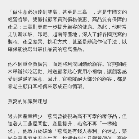
「做生意必須達到雙贏，甚至是三贏」，這是李國文的
經營哲學。雙贏指顧客買到價格優惠、高品質有保障的
產品；三贏則更進一步提升顧客的健康。為此，他時常
走訪新加坡、印尼、越南等產地，深入了解各國燕窩的
製程、產品差異、挑毛方式，甚至是辨識作假手法，以
確保能挑選出最佳品質的燕窩產品。
他不砸重金買廣告，而是將利潤回饋給顧客。官燕閣經
常舉辦試吃活動、贈送顧客貼心實用小禮物，讓顧客感
受到滿滿的誠意。因此，官燕閣絕大部分的顧客，都是
靠老主顧口耳相傳來形成正向循環。
燕窩的知識與迷思
過去因產量稀少，燕窩曾被視為高不可攀的奢侈品，但
隨著人工燕屋問世、產量提升，燕窩不再「一盞難
求」。他致力於破除「燕窩是有錢人專利」的迷思，樂
於分享燕窩的安全生產、挑選撇步以及營養價值。高檔