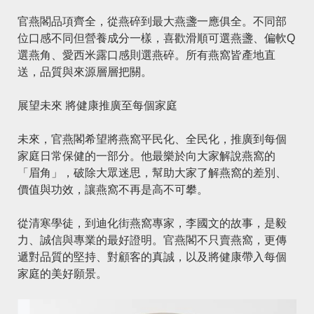
官燕閣品項齊全，從燕碎到最大燕盞一應俱全。不同部
位口感不同但營養成分一樣，喜歡滑順可選燕盞、偏軟Q
選燕角、愛西米露口感則選燕碎。所有燕窩皆產地直
送，品質與來源層層把關。
展望未來 將健康推廣至每個家庭
未來，官燕閣希望將燕窩平民化、全民化，推廣到每個
家庭日常保健的一部分。他最樂於向大家解說燕窩的
「眉角」，破除大眾迷思，幫助大家了解燕窩的差別、
價值與功效，讓燕窩不再是高不可攀。
從清寒學徒，到迪化街燕窩專家，李國文的故事，是毅
力、誠信與專業的最好證明。官燕閣不只賣燕窩，更傳
遞對品質的堅持、對顧客的真誠，以及將健康帶入每個
家庭的美好願景。