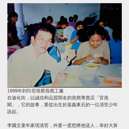
1999年到印尼視察燕窩工廠
在迪化街，以誠信和品質聞名的燕窩專賣店「官燕
閣」，它的故事，要從出生於嘉義東石的一位清苦少年
說起。
李國文童年家境清苦，外婆一度想將他送人，幸好大舅