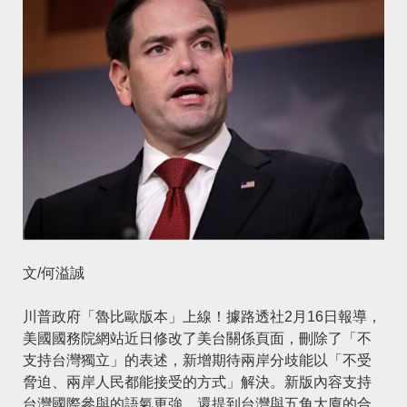
文/何溢誠
川普
政府「魯⽐歐版本」上線！據路透社2月16日報導，
美國國務院網站近日修改了美台關係頁面，刪除了「不
支持台灣獨立」的表述，新增期待兩岸分歧能以「不受
脅迫、兩岸⼈⺠都能接受的⽅式」解決。新版內容⽀持
台灣國際參與的語氣更強，還提到台灣與五⾓⼤廈的合