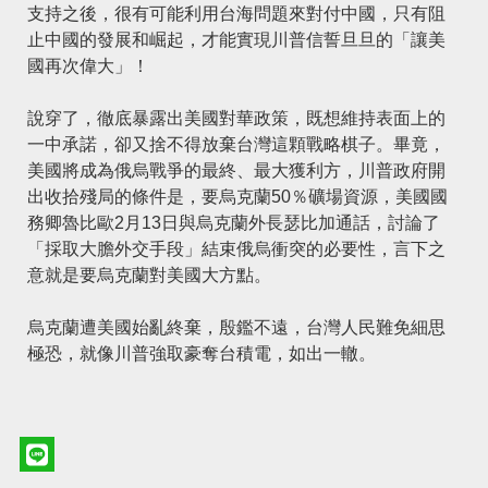
支持之後，很有可能利用台海問題來對付中國，只有阻
止中國的發展和崛起，才能實現川普信誓旦旦的「讓美
國再次偉大」！
說穿了，徹底暴露出美國對華政策，既想維持表面上的
一中承諾，卻又捨不得放棄台灣這顆戰略棋子。畢竟，
美國將成為俄烏戰爭的最終、最大獲利方，川普政府開
出收拾殘局的條件是，要烏克蘭50％礦場資源，美國國
務卿魯比歐2月13日與烏克蘭外長瑟比加通話，討論了
「採取大膽外交手段」結束俄烏衝突的必要性，言下之
意就是要烏克蘭對美國大方點。
烏克蘭遭美國始亂終棄，殷鑑不遠，台灣人民難免細思
極恐，就像川普強取豪奪台積電，如出一轍。