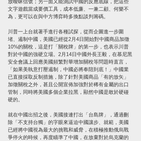
放曖昧信號；另一面又能測試中國的反應底線，把這些
文字遊戲當成要價工具，成本低廉、一兼二顧、何樂不
為，更可以在與中方博弈時多換點談判籌碼。
川普一上台就著手進行各種試探，從而企圖進一步圍
堵、遏制中國，美國已經從2月4日開始對中國商品加徵
10%的關稅，這是打「關稅牌」的第一步，也表示川普
對於中國的強硬立場。2月14日中國外長王毅，在慕尼黑
安全會議上回應美國頻繁對華增加關稅等問題時直言，
「如果美執意打壓遏制，中國必將奉陪到底！」中國業
已直接採取反制措施，除了針對美國商品「有的放矢」
加徵關稅之外，甚且公開宣佈加強對於稀有金屬的出口
管制，同時將美國多個企業拉黑，顯然中國是敢於硬碰
硬的。
就在中國出招之後，美國接連打出「台島牌」，通過刪
除「不支持台獨」的字眼來逼迫中國讓步、就範，美國
已經將中國視為最大的挑戰和威脅，在積極推動俄烏戰
爭停火的時候，再度瞄準了中國，在放棄對於烏克蘭的