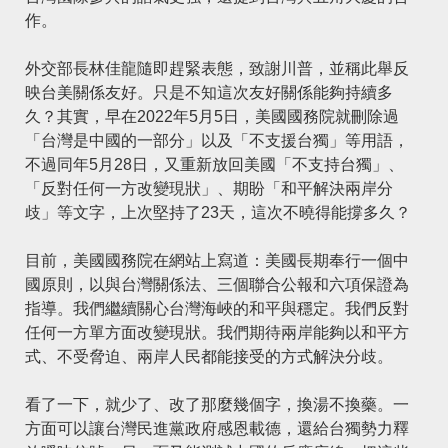
作。
外交部長林佳⿓
隨即趕緊表態，致謝川普，並稱此舉反
映台美關係友好。只是不知這次友好關係能夠持續多
久？其實，早在2022年5月5日，美國國務院就刪除過
「台灣是中國的一部分」以及「不支援台獨」等用語，
不過同年5月28日，又重新放回美國「不支持台獨」、
「反對任何一方改變現狀」、期盼「和平解決兩岸分
歧」等文字，上次堅持了23天，這次不曉得能撐多久？
目前，美國國務院在網站上寫道：美國長期奉行一個中
國原則，以與台灣關係法、三個聯合公報和六項保證為
指導。我們繼續關心台灣海峽的和平與穩定。我們反對
任何一方單方面改變現狀。我們期待兩岸能夠以和平方
式、不受脅迫、兩岸人民都能接受的方式解決分歧。
看了一下，就少了、改了那麼幾個字，換湯不換藥。一
方面可以讓台灣民進黨政府感恩載德，還給台獨勢力釋