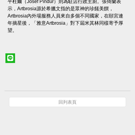
平杜爾（Josef Pindur）則為駐店行政主廚。張倚蘭表
示，Artbrosia源於希臘文指的是眾神的珍饈美饌，
Artbrosia內外場服務人員來自多個不同國家，在頤宮連
年摘星後，「雅意Artbrosia」對下屆米其林同樣寄予厚
望。
回列表頁