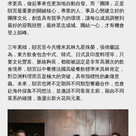
求更高，做起事來也更加地自動自發。而「團隊」正是
頤宮最重要的關鍵核心，專業的人、事及心態建立好的
團隊文化，創造具有競爭力的環境，讓每位成員調整到
最好的迎戰狀態，最終眾志成城、團結一心，才有機會
登上顛峰。
三年累積，頤宮至今共獲米其林九星殊榮，張倚蘭認
為，東方飲食包含中式、韓式、日式及印度料理等，只
要文化豐富、脈絡夠長，都能被認定是非常高層次的飲
食境界，頤宮以中餐獲法國高級餐飲標準米其林肯定，
對亞洲料理而言是極大的突破，具有指標性的象徵意
義。未來，頤宮也將不定期與不同類型餐廳合作，也會
赴海外採集不同想法，並邀請不同客座主廚，藉由不同
菜系的碰撞，激盪出新火花與元素。