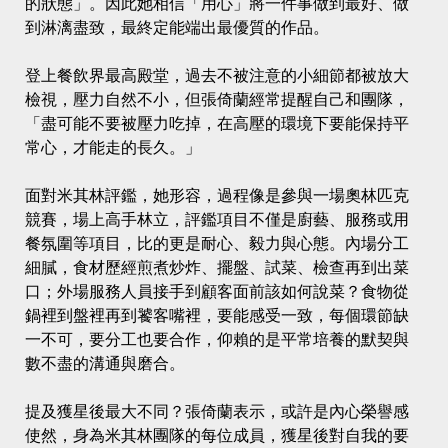
的狀態」。因此她相信「用心」將一件事做到最好、做
到淋漓盡致，最終定能端出最優質的作品。
登上餐飲界最高殿堂，過去不被注意的小細節都被放大
檢視，壓力自然不小，但張倚蘭經常提醒自己和團隊，
「盡可能不要被壓力吃掉，在高壓的環境下要能保持平
常心，才能走的長久。」
面對米其林評鑑，她形容，過程像是參與一場奧林匹克
競賽，場上高手林立，評鑑項目不僅是廚藝、服務或用
餐氛圍等項目，比的更是耐心、毅力與心態。內場分工
細膩，食材歷經煎煮炒炸、擺盤、試菜、檢查再到出菜
口；外場服務人員接手到顧客面前該如何說菜？食物從
鍋裡到盤裡再到饕客嘴裡，要能感受一致，每個環節缺
一不可，要分工也要合作，仰賴的是平常培養的默契與
數不盡的溝通與磨合。
提及獲星後最大不同？張倚蘭表示，或許是內心榮譽感
使然，身為米其林團隊的每位成員，獲星後對自我的要