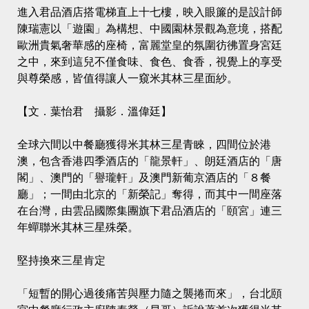
進入君品酒店搭電梯直上十七樓，映入眼簾的是設計師
陳瑞憲以「遊園」為構想、中國園林景觀為意境，搭配
歐洲貴氣奢華感的座椅，富麗堂皇的氛圍彷彿置身宮廷
之中，來到這兒不僅食味、食色、食香，視覺上的享受
與尊榮感，皆值得讓人一窺米其林三星面紗。
【文．葉怡君 攝影．溫偉廷】
全球六間以中餐廳獲得米其林三星青睞，四間位於港
澳，包含香港四季酒店的「龍景軒」、朗廷酒店的「唐
閣」、澳門的「譽瓏軒」及澳門新葡京酒店的「８餐
廳」；一間由北京的「新榮記」奪得，而其中一間座落
在台灣，由雲品國際集團旗下君品酒店的「頤宮」連三
年蟬聯米其林三星殊榮。
堅持換來三星肯定
「短暫的開心過後痛苦與壓力隨之襲捲而來」，台北頤