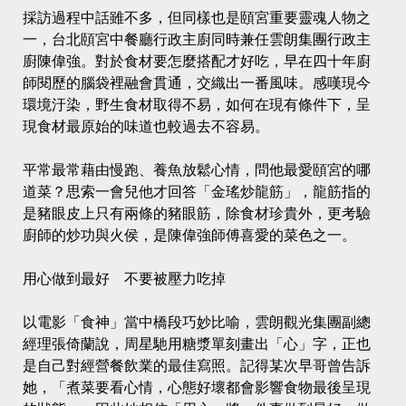
採訪過程中話雖不多，但同樣也是頤宮重要靈魂人物之
一，台北頤宮中餐廳行政主廚同時兼任雲朗集團行政主
廚陳偉強。對於食材要怎麼搭配才好吃，早在四十年廚
師閱歷的腦袋裡融會貫通，交織出一番風味。感嘆現今
環境汙染，野生食材取得不易，如何在現有條件下，呈
現食材最原始的味道也較過去不容易。
平常最常藉由慢跑、養魚放鬆心情，問他最愛頤宮的哪
道菜？思索一會兒他才回答「金瑤炒龍筋」，龍筋指的
是豬眼皮上只有兩條的豬眼筋，除食材珍貴外，更考驗
廚師的炒功與火侯，是陳偉強師傅喜愛的菜色之一。
用心做到最好 不要被壓力吃掉
以電影「食神」當中橋段巧妙比喻，雲朗觀光集團副總
經理張倚蘭說，周星馳用糖漿單刻畫出「心」字，正也
是自己對經營餐飲業的最佳寫照。記得某次早哥曾告訴
她，「煮菜要看心情，心態好壞都會影響食物最後呈現