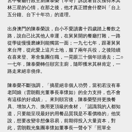
宮中餐廳行政主廚陳泰榮（早哥）訴說著首次獲得米其
林三星的心情，在那之後，他才真正體會什麼叫「台上
五分鐘、台下十年功」的道理。
出身澳門的陳泰榮說，自小不愛讀書十四歲踏上餐飲之
路，說自己比其他人幸運，在舅舅開的餐廳打雜，一路
從學徒慢慢磨練到能獨當一面；一九七七年，跟著舅舅
來台灣，從此愛上這片土地，服了兩年兵役，之後陸續
在喜來登、寒舍集團任職，一晃眼三十個年頭過去；二○
一七年，陳泰榮轉任頤宮主廚，隨即獲米其林肯定，一
路走來絕非僥倖。
陳泰榮不斷強調，「摘星絕非個人功勞，當初若沒有辜
老闆娘（雲朗觀光董事長辜懷如）的全力支持，也不會
有這樣的好成績」。來到頤宮後，陳泰榮堅持更換餐
具、增加人力、換用更頂級的食材，「認識我的人都知
道，只要能呈現最好的用餐品質我是不看價格的」他笑
說，想要改變非想像容易，前期得投入大量資本，對
此，雲朗觀光集團辜懷如董事長一聲令下「照單全