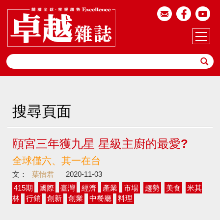
搜尋頁面
頤宮三年獲九星 星級主廚的最愛?
全球僅六、其一在台
文：
葉怡君
2020-11-03
415期
國際
臺灣
經濟
產業
市場
趨勢
美食
米其
林
行銷
創新
創業
中餐廳
料理