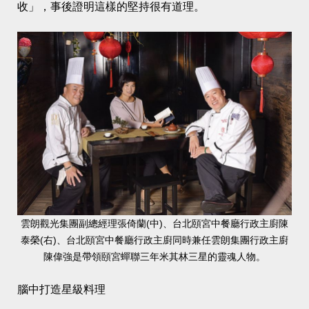
收」，事後證明這樣的堅持很有道理。
雲朗觀光集團副總經理張倚蘭(中)、台北頤宮中餐廳行政主廚陳
泰榮(右)、台北頤宮中餐廳行政主廚同時兼任雲朗集團行政主廚
陳偉強是帶領頤宮蟬聯三年米其林三星的靈魂人物。
腦中打造星級料理