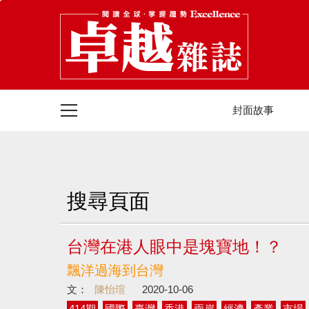
封面故事
搜尋頁面
台灣在港人眼中是塊寶地！？
飄洋過海到台灣
文：
陳怡瑄
2020-10-06
414期
國際
臺灣
香港
兩岸
經濟
產業
市場