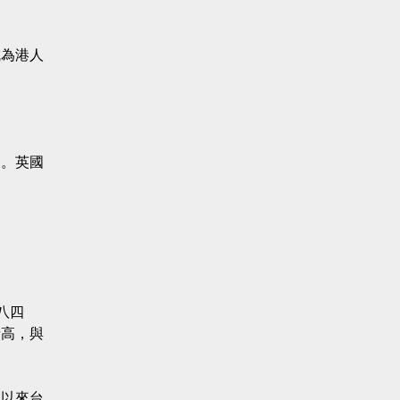
成為港人
國。英國
八四
新高，與
期以來台