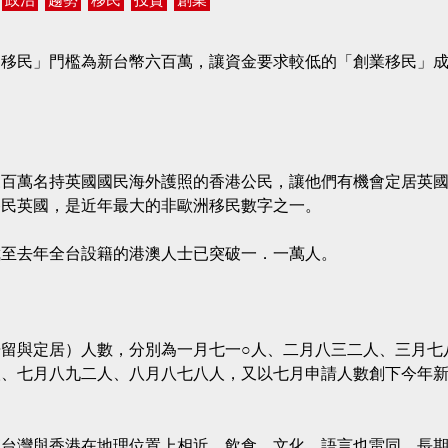
資移民」門檻為新台幣六百萬，讓資金要求較低的「創業移民」
三百萬名持英國國民海外護照的香港公民，讓他們有機會定居英
移民英國，是近年最大的非歐洲移民數字之一。
截至去年全台設籍的港澳人士已突破一．一萬人。
留與定居）人數，分別為一月七一○人、二月八三二人、三月七
人、七月八九二人、八月八七八人，又以七月申請人數創下今年
僅台灣與香港在地理位置上相近，飲食、文化、語言也雷同，長