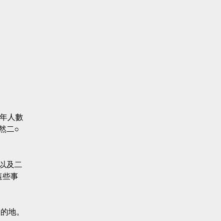
年人數
然二○
以及二
這些事
目的地。