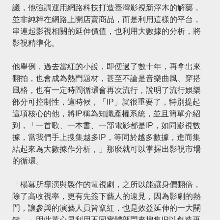
議，他強調運用網路科技打造臺灣影視新浮木的解藥，
並非純粹在網路上開店賣商品，而是利用這樣的平台，
串連起影視相關的延伸價值，也利用大數據的分析，將
影視精準化。
他舉例，過去當紅的小說，即便過了數十年，再拿出來
翻拍，也會成為熱門題材，甚至不論是音樂曲風、穿搭
風格，也有一定時間循環會再次流行，說明了流行娛樂
部分可控制性，這時候，「IP」就很重要了，特別提起
這項核心的他，將IP稱為知識產權系統，並且簡單介紹
到，「一首歌、一本書、一部電影都是IP，如同影視數
據，當我們手上搜集越多IP，等同於越多數據，進而集
結起來為大數據作分析，」那麼就可以掌握出影視市場
的循環。
「楊冪所導演與製作的電視劇，之所以能讓身價翻倍，
除了高收視率，更有先簽下藝人的遠見，因為影劇的熱
門，讓參與的演藝人員皆竄紅，也是效益延伸的一大關
鍵。」因此黃心昱利用不同實體部門來搜集IP以創造更