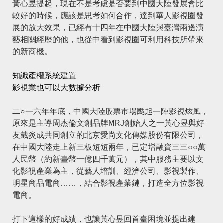
黃心昱提起，現在不是考慮是否要到中國大陸發展會比
較好的時候，應該是思考如何合作，達到華人影視圈發
展的放大效果，已經有十四年在中國大陸與臺灣兩邊演
藝相關經歷的他，也從中看到影視圈可利用科技所帶來
的新商機。
知識產權系統建置
影視業也可以大數據分析
二○一六年年底，中國大陸股票市場颳起一陣影視炫風，
原來是主導周杰倫文創品牌MRJ創始人之一黃心昱與好
友戴炎成共同創立的北京愛尚文化傳媒股份有限公司，
在中國大陸走上新三板短短兩年，已定增融資三三○○萬
人民幣（約新臺幣一億四千萬元），其中服務主要以文
化影視產業為主，從藝人培訓、經濟公司、影視製作、
明星商品電商……，結合影視產業鏈，打造全方位影視
電商。
打下這樣的好成績，也讓黃心昱回首臺困境並提出建