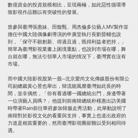
數億資金的投資規模相比，呈現兩極，如此惡性循環導
致影視作品難以有突破性的發展。
曾參與臺灣張惠妹、田馥甄、周杰倫多位藝人MV製作並
擔任中國大陸偶像劇導演的申廣堂執行長劉晉輔也說
到，「保守不願創新、得過且過，既得利益者把持，」
簡單為臺灣影視業畫上困境重點，也說到市場在哪，舞
台就在哪，無法引領華人市場的情況下，臺灣實在沒有
市場。
而中國大陸影視股第一股─北京愛尚文化傳媒股份有限公
司副總裁黃心昱也舉出，韓流能風靡臺灣如此長的時
間，並非偶然，「你有看過哪一國總統出門，身邊帶著
一位演藝人員嗎？」他提到前南韓總統朴槿惠出訪美國
時帶著Rain前往華府參加韓服走秀活動，此舉動說明了
南韓對於影視文化的看重與支持，事實上也道出政府的
力道是相當重要的，然而臺灣影視圈卻難以受到相同待
遇。