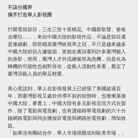
不該分國界
攜手打造華人影視圈
打開電視節目，三生三世十里桃花、中國新歌聲、爸爸
去哪兒……，來自中國大陸的影視作品，不論是節目還
是連續劇，部部穩居臺灣收視率之冠，不只是越來越多
中國大陸節目占據版面，更能在裏頭看到許多臺灣藝人
的身影，然而，臺灣人才外流總被視為危機，但是化為
轉機的可能性也相對存在，從藝人流動性來看，奠定了
臺灣演藝人員的舉足輕重。
黃心昱說到，華人在影視發展上已經慢了美國超過百
年，而臺灣影視又處於停滯不前的狀態時，也漸漸落後
中國大陸，事實上，中國大陸有多元影視呈現方式在製
作，除了電影與電視劇，也有濃縮精華電視劇的六十分
鐘網路電影與同步播放於電視與網路的電視劇，增加效
益。
「如果沒有團結合作，華人市場很難追到歐美市場，」