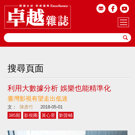
搜尋頁面
利用大數據分析 娛樂也能精準化
臺灣影視有望走出低迷
文：
陳彥竹
2018-05-01
385期
影視圈
黃心昱
劉晉輔