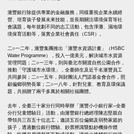
滙豐銀行除提供專業的金融服務，同樣重視企業永續經
營、培育孩子發展未來技能，並長期關注環境保育等社
會議題，每年規劃不同的志工活動，包含淨灘、濕地環
境保育活動等，落實企業社會責任（CSR）。
二○一二年，滙豐集團推出「滙豐水資源計畫」（HSBC
Water Programme），投入一億美元，解決城市水資源
管理問題；二○一三年，則與臺北市關渡自然公園合作，
推動「守護城市水環境」，全臺師生及近千名滙豐員工
共同參與；二○一五年，與財團法人門諾基金會合作，照
顧偏鄉弱勢長輩；二○一八年，針對兒童、教育及環保議
題，共捐贈了兩千多萬於相關社福團體。
去年，全臺三十家分行同時舉辦「滙豐小小銀行家─全臺
分行兒童體驗日」活動，由滙豐銀行總經理陳志堅親自
帶領共三百五十位志工，邀請五百位偏鄉及弱勢家庭的
孩子，透過數位銀行體驗、鈔票辨識暨點鈔機操作體