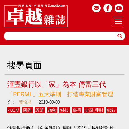
搜尋頁面
滙豐銀行以「家」為本 傳富三代
「PERML」五大準則 打造專業財富管理
文：
葉怡君
2019-09-09
401期
國際
經濟
趨勢
科技
臺灣
金融.理財
銀行
滙豐銀行參與《卓越雜誌》舉辦「2019卓越銀行評比」