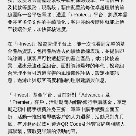
務。改變過去需歷經繁複手續的保險簽單、申請信用卡
及貸款等服務，現階段，藉由配置給每位卓越理財的前
線團隊一台平板電腦，透過「i-Protect」平台，將原本需
要簽署多份文件的手續簡化，客戶簽約後隨即就能上傳
至後端作業，加快審核速度。
在「i-Invest」投資管理平台上，能一次性看到完整的基
金產品資訊，包括產品過去的績效數據表現，並提供即
時線圖，讓客戶可挑選想要的基金產品，做出比較差
異，選出最適產品組合。面對資訊爆炸的年代，投資組
合管理平台可透過完善的風險屬性評估，設定相關訊
息，過濾出與顧客高度相關的理財建議與信息。
「i-Invest」基金平台，目前針對「Advance」及
「Premier」客戶，活動期間內網路銀行申購基金，享定
期定額申購手續費終身三折、單筆申購手續費全面五
折，活動一推出隨即獲客戶的大力迴響，活動只到九月
底，有興趣的民眾可透過QR Code及滙豐官網與相關人
員聯繫，獲取更詳細的活動內容。