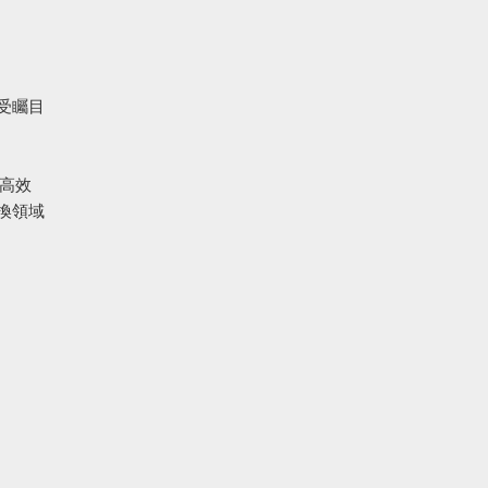
受矚目
備高效
換領域