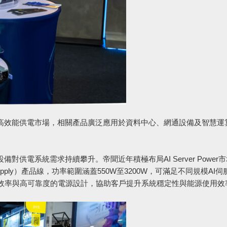
局高效能供電市場，相關產品廣泛應用於資料中心、網通設備及智慧運
供電系統需求持續攀升。帝聞近年積極布局AI Server Power
er Supply）產品線，功率範圍涵蓋550W至3200W，可滿足不同規模AI
效率與高可靠度的電源設計，協助客戶提升系統穩定性與能源使用效