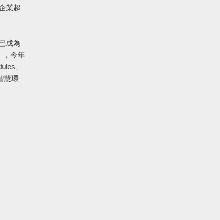
現企業超
已成為
.），今年
ules、
與智慧環