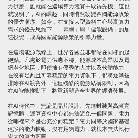
力供應，誰就能在這場算力競賽中取得先機。這也
就說明了，AI的崛起，同時悄然改變各國能源政策
的優先順序。如今，在支撐大型資料中心與高算力
需求的優先思維下，「電網」與「儲能設備」的加
速投資，成為國家能源政策的引導力量。
在這場能源戰線上，世界各國並非都站在同樣的起
跑點。凡處於電力供應不穩、能源成本高昂以及電
網老化地區，即便擁有優秀的人才以及軟體能力，
在沒有足夠且可靠穩定的電力資源下，都將逐漸被
排除在AI競賽外，這種殘酷的能源結構限制，因為
在AI智能推動下，將重新塑造全世界的經濟發展。
在AI時代中，無論是晶片設計、先進封裝與高頻寬
記憶體，運算資料中心都無法避免一個問題：電力
從哪裡來？是否充分而穩定？電力同等於國家基礎
建設的能力較勁，沒有足夠電力，就根本無法執行
宏大的算力藍圖。