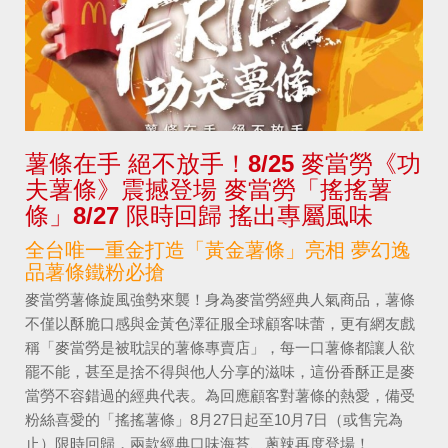
薯條在手 絕不放手！8/25 麥當勞《功
夫薯條》震撼登場 麥當勞「搖搖薯
條」8/27 限時回歸 搖出專屬風味
全台唯一重金打造「黃金薯條」亮相 夢幻逸
品薯條鐵粉必搶
麥當勞薯條旋風強勢來襲！身為麥當勞經典人氣商品，薯條
不僅以酥脆口感與金黃色澤征服全球顧客味蕾，更有網友戲
稱「麥當勞是被耽誤的薯條專賣店」，每一口薯條都讓人欲
罷不能，甚至是捨不得與他人分享的滋味，這份香酥正是麥
當勞不容錯過的經典代表。為回應顧客對薯條的熱愛，備受
粉絲喜愛的「搖搖薯條」8月27日起至10月7日（或售完為
止）限時回歸，兩款經典口味海苔、蔥辣再度登場！