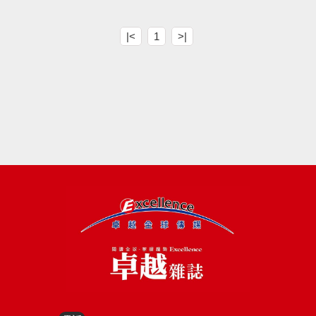
|<
1
>|