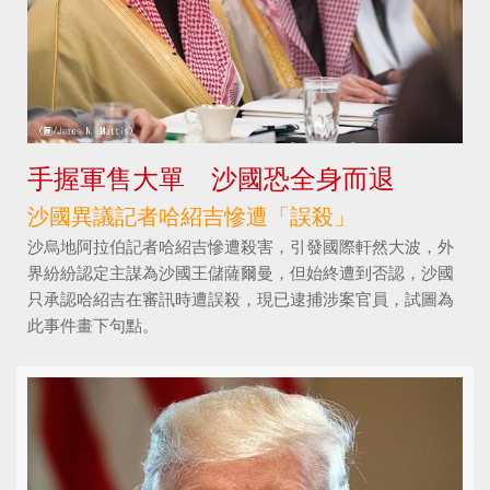
手握軍售大單 沙國恐全身而退
沙國異議記者哈紹吉慘遭「誤殺」
沙烏地阿拉伯記者哈紹吉慘遭殺害，引發國際軒然大波，外
界紛紛認定主謀為沙國王儲薩爾曼，但始終遭到否認，沙國
只承認哈紹吉在審訊時遭誤殺，現已逮捕涉案官員，試圖為
此事件畫下句點。