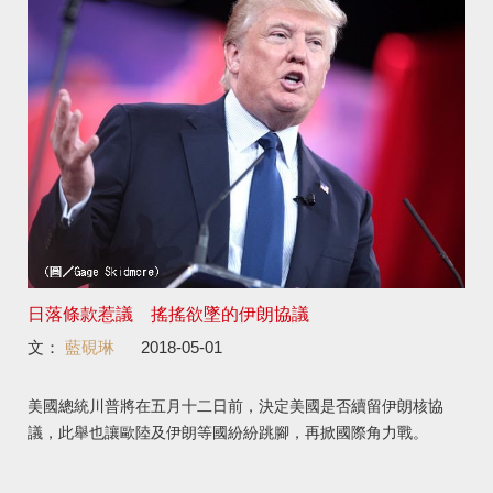
日落條款惹議 搖搖欲墜的伊朗協議
文：
藍硯琳
2018-05-01
美國總統川普將在五月十二日前，決定美國是否續留伊朗核協
議，此舉也讓歐陸及伊朗等國紛紛跳腳，再掀國際角力戰。