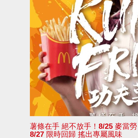
薯條在手 絕不放手！8/25 麥
8/27 限時回歸 搖出專屬風味