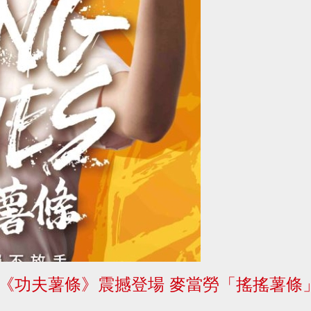
當勞《功夫薯條》震撼登場 麥當勞「搖搖薯條