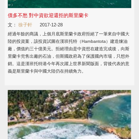
債多不愁 對中資欲迎還拒的斯里蘭卡
文：
徐子軒
2017-12-28
經過年餘的商議，上個月底斯里蘭卡政府拒絕了一筆來自中國大
陸的投資案，該投資試圖在漢班托特（Hambantota）建造煉油
廠，價值約三十億美元。拒絕理由是中資想在建造完成後，向斯
里蘭卡兜售出廠的石油，但斯國政府為了保護國內市場，只想外
銷。這是漢班托特港今年再次躍上世界新聞版面，背後代表的意
義是斯里蘭卡與中國大陸仍在持續角力。