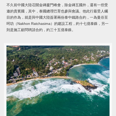
不久前中國大陸召開金磚廈門峰會，除金磚五國外，還有一些受
邀的貴賓國，其中，泰國總理巴育也參與會議。他此行最受人矚
目的作為，就是與中國大陸簽署兩份泰中鐵路合約，一為曼谷至
呵叻（Nakhon Ratchasima）的建設工程，約十七億泰銖，另一
則是施工顧問聘請合約，約三十五億泰銖。