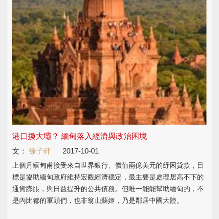
港口換大壩？ 緬甸落入經濟與政治困境
文：
徐子軒
2017-10-01
上個月緬甸甫接受來自世界銀行、價值兩億美元的紓困貸款，目
標是協助緬甸政府維持宏觀經濟穩定，最主要是處理居高不下的
通貨膨脹，與日益提升的公共債務。但唯一能能幫助緬甸的，不
是內比都的軍頭們，也非翁山蘇姬，乃是鄰居中國大陸。