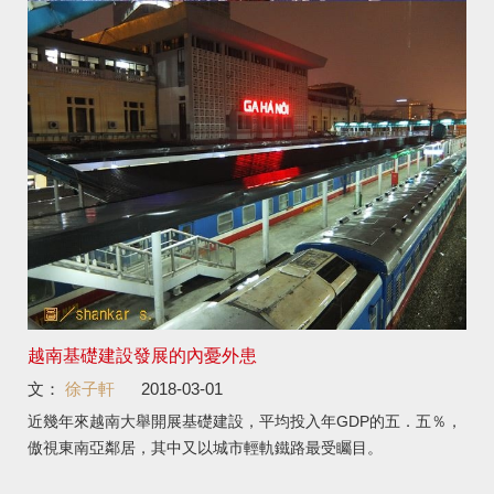
越南基礎建設發展的內憂外患
文：
徐子軒
2018-03-01
近幾年來越南大舉開展基礎建設，平均投入年GDP的五．五％，
傲視東南亞鄰居，其中又以城市輕軌鐵路最受矚目。