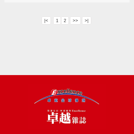
|<
1
2
>>
>|