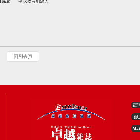
林嘉宏 華沃教育創辦人
回列表頁
電
地
Mai