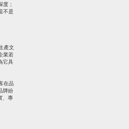
深度；
這不是
生產文
企業若
為它具
客在品
品牌紛
實、專