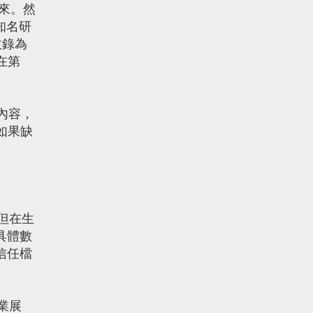
來。然
知名研
收錄為
在第
內容，
如果缺
但在生
具體數
信任檔
業展