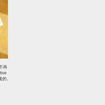
不再
ive
後的、