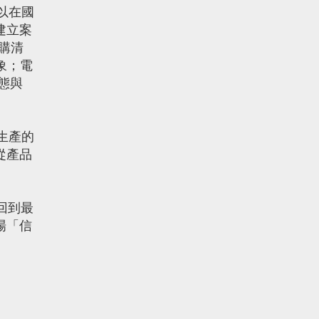
以在國
建立案
購清
象；電
態與
生產的
從產品
回到最
場「信