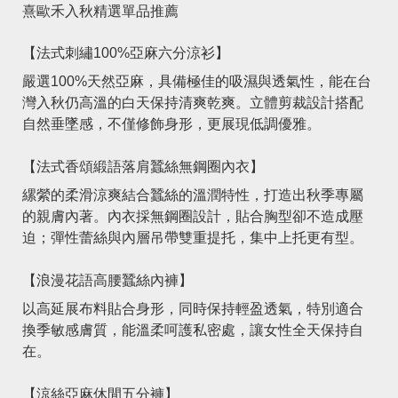
熹歐禾入秋精選單品推薦
【法式刺繡100%亞麻六分涼衫】
嚴選100%天然亞麻，具備極佳的吸濕與透氣性，能在台
灣入秋仍高溫的白天保持清爽乾爽。立體剪裁設計搭配
自然垂墜感，不僅修飾身形，更展現低調優雅。
【法式香頌緞語落肩蠶絲無鋼圈內衣】
縲縈的柔滑涼爽結合蠶絲的溫潤特性，打造出秋季專屬
的親膚內著。內衣採無鋼圈設計，貼合胸型卻不造成壓
迫；彈性蕾絲與內層吊帶雙重提托，集中上托更有型。
【浪漫花語高腰蠶絲內褲】
以高延展布料貼合身形，同時保持輕盈透氣，特別適合
換季敏感膚質，能溫柔呵護私密處，讓女性全天保持自
在。
【涼絲亞麻休閒五分褲】