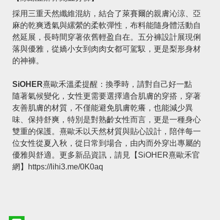
採用三重天然纖維混紡，結合了萊賽爾的親膚沁涼、亞
麻的乾爽透氣與縲縈的柔軟彈性，布料能隨身體活動自
然延展，長時間穿著依舊輕盈自在。五分褲設計展現俐
落與優雅，從嬌小女到肉肉女都可駕馭，更是梨形身材
的神褲。
SiOHER
熹歐禾溫柔提醒：換季時，請對自己好一點
隨著氣候變化，女性更需要選擇適合肌膚的穿搭，穿著
友善肌膚的材質，不僅能避免肌膚乾癢，也能減少異
味、保持舒爽，特別是對熟齡女性而言，更是一種身心
雙重的保護。熹歐禾以天然材質與貼心設計，陪伴每一
位女性從夏入秋，從日常到場合，由內而外穿出專屬的
優雅與舒適。更多新品資訊，請見【SiOHER熹歐禾官
網】
https://lihi3.me/0K0aq