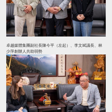
卓越媒體集團副社長陳今平（左起）、李文斌議長、林
少萍創辦人共助弱勢