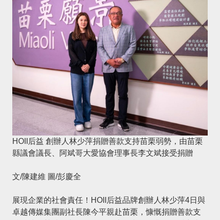
HOII后益 創辦人林少萍捐贈善款支持苗栗弱勢，由苗栗
縣議會議長、阿斌哥大愛協會理事長李文斌接受捐贈
文/陳建維 圖/彭慶全
展現企業的社會責任！HOII后益品牌創辦人林少萍4日與
卓越傳媒集團副社長陳今平親赴苗栗，慷慨捐贈善款支