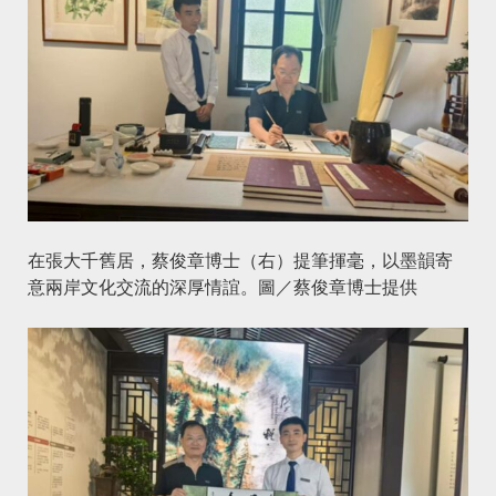
在張大千舊居，蔡俊章博士（右）提筆揮毫，以墨韻寄
意兩岸文化交流的深厚情誼。圖／蔡俊章博士提供