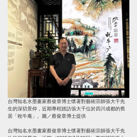
台灣知名水墨畫家蔡俊章博士懷著對藝術宗師張大千先
生的深切景仰，近期專程踏訪張大千位於四川成都的舊
居「稅牛庵」。圖／蔡俊章博士提供
台灣知名水墨畫家蔡俊章博士懷著對藝術宗師張大千先