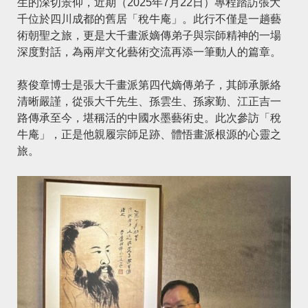
生的深切景仰，近期（2025年7月22日）專程踏訪張大
千位於四川成都的舊居「稅牛庵」。此行不僅是一趟藝
術朝聖之旅，更是大千畫派嫡傳弟子與宗師精神的一場
深度對話，為兩岸文化藝術交流再添一筆動人的篇章。
蔡俊章博士是張大千畫派第四代嫡傳弟子，其師承脈絡
清晰嚴謹，從張大千先生、孫雲生、孫家勤、江正吉一
路傳承至今，堪稱活的中國水墨藝術史。此次參訪「稅
牛庵」，正是他親履宗師足跡、體悟畫派根源的心靈之
旅。