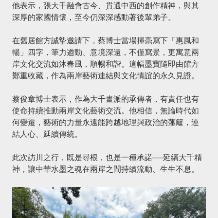
他表示，張大千融會古今、貫通中西的創作精神，與其
深厚的家國情懷，至今仍深深感動著後輩弟子。
在舊居館方誠摯邀請下，蔡博士當場揮毫寫下「惠風和
暢」四字，筆力遒勁、意境深遠，不僅寫景，更寓意兩
岸文化交流如沐春風，順暢和諧。這幅墨寶隨即由館方
鄭重收藏，作為兩岸藝術連結與文化情誼的永久見證。
蔡俊章博士表示，作為大千畫派的承傳者，有責任也有
使命持續推動兩岸文化藝術交流。他相信，無論時代如
何變遷，藝術的力量永遠能跨越地理與政治的藩籬，連
結人心、延續傳統。
此次訪川之行，既是尋根，也是一種承諾──延續大千精
神，讓中華水墨之魂在兩岸之間持續流動、生生不息。