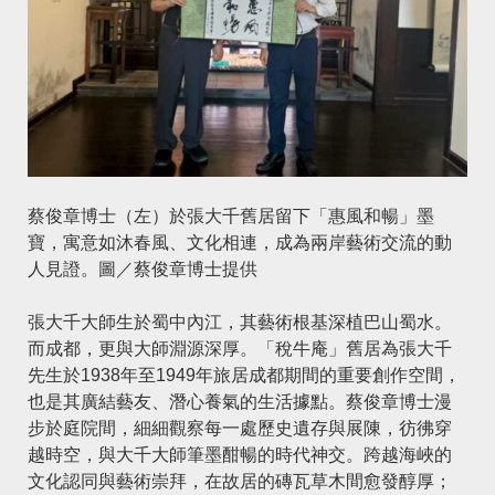
蔡俊章博士（左）於張大千舊居留下「惠風和暢」墨
寶，寓意如沐春風、文化相連，成為兩岸藝術交流的動
人見證。圖／蔡俊章博士提供
張大千大師生於蜀中內江，其藝術根基深植巴山蜀水。
而成都，更與大師淵源深厚。「稅牛庵」舊居為張大千
先生於1938年至1949年旅居成都期間的重要創作空間，
也是其廣結藝友、潛心養氣的生活據點。蔡俊章博士漫
步於庭院間，細細觀察每一處歷史遺存與展陳，彷彿穿
越時空，與大千大師筆墨酣暢的時代神交。跨越海峽的
文化認同與藝術崇拜，在故居的磚瓦草木間愈發醇厚；