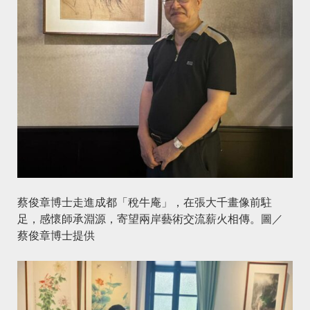
蔡俊章博士走進成都「稅牛庵」，在張大千畫像前駐
足，感懷師承淵源，寄望兩岸藝術交流薪火相傳。圖／
蔡俊章博士提供