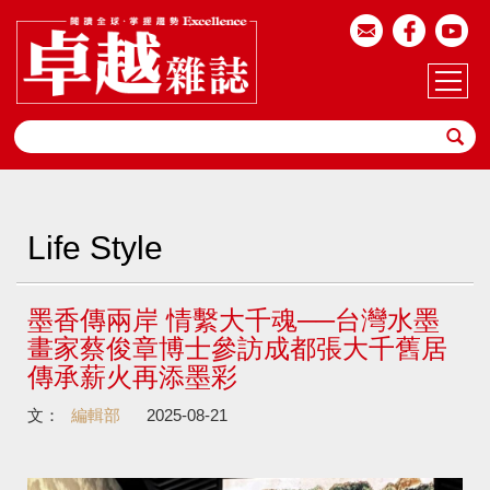
Life Style
墨香傳兩岸 情繫大千魂──台灣水墨
畫家蔡俊章博士參訪成都張大千舊居
傳承薪火再添墨彩
文：
編輯部
2025-08-21