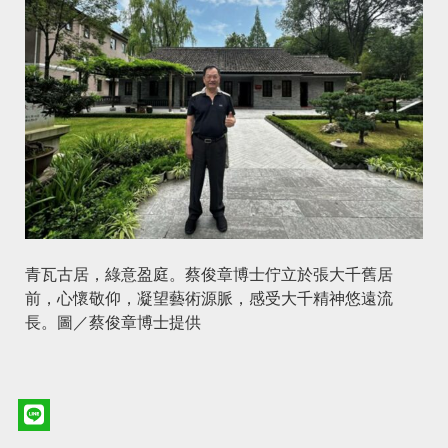
青瓦古居，綠意盈庭。蔡俊章博士佇立於張大千舊居
前，心懷敬仰，凝望藝術源脈，感受大千精神悠遠流
長。圖／蔡俊章博士提供