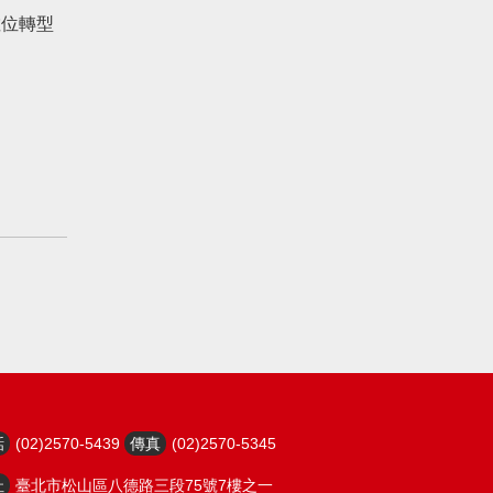
數位轉型
話
(02)2570-5439
傳真
(02)2570-5345
址
臺北市松山區八德路三段75號7樓之一