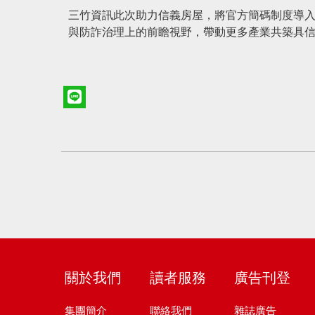
三竹資訊此次助力信義房屋，將官方簡碼制度導
與防詐治理上的前瞻視野，帶動更多產業共築具
關於我們
讀者服務
廣告刊登
集團簡介
聯絡我們
雜誌廣告