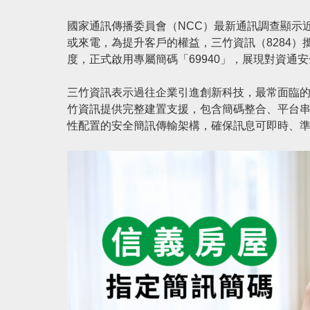
國家通訊傳播委員會（NCC）最新通訊調查顯示
或來電，為提升客戶的權益，三竹資訊（8284）
度，正式啟用專屬簡碼「69940」，展現對資通
三竹資訊表示過往企業引進創新科技，最常面臨
竹資訊提供完整建置支援，包含簡碼整合、平台
性配置的安全簡訊傳輸架構，確保訊息可即時、