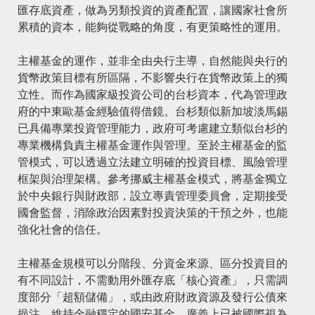
匯存底資產，做為另類投資的資產配置，讓國家社會所
累積的資本，能夠從戰略的角度，有更策略性的運用。
主權基金的運作，並非全由央行主導，自然能與央行的
貨幣政策目標有所區隔，不影響央行在貨幣政策上的獨
立性。而作為國家級投資公司的台杉資本，代為管理政
府的中東歐基金經驗值得借鏡。台杉類似新加坡淡馬錫
已具備專業投資管理能力，政府可考慮建立類似台杉的
專業機構負責主權基金運作與管理。至於主權基金的監
管模式，可以透過立法建立明確的投資目標、風險管理
框架與治理架構。參考挪威主權基金模式，將基金獨立
於中央銀行與財政部，設立專責管理委員會，定期接受
國會監督，消除政治因素對投資決策的干預之外，也能
強化社會的信任。
主權基金規模可以分階段、分資金來源、區分投資目的
有不同設計，不需動用外匯存底「核心資產」，只需調
度部分「超額儲備」，或由政府財政資源及發行公債來
挹注。維持金融穩定的國安基金，廣義上已被國際視為