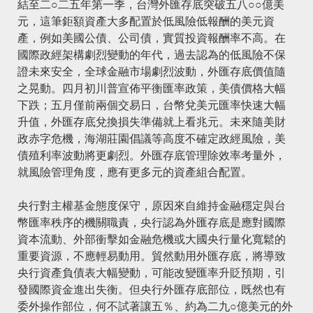
結至二○二五年第一季，台灣外匯存底突破五八○○億美
元，這筆鉅額資產大多配置於低風險低報酬的美元資
產，例如美國公債、公司債，實質投資報酬率不高。在
國際政經架構劇烈變動的年代，過去認為的低風險不保
證未來安全，全球金融市場劇烈波動，外匯存底價值隨
之晃動。四月初川普宣佈平衡匯率政策，美債價格大幅
下跌；五月僅前兩個交易日，台幣兌美元匯率快速大幅
升值，外匯存底兌換損失準備就上看兆元。未來隨美財
政赤字危機，海湖莊園倡議等高度不確定政經風險，美
債殖利率波動將更劇烈。外匯存底管理除效率考量外，
就風險管理角度，應有更多元的資產組合配置。
央行對主權基金態度保守，原因來自維持金融穩定與台
幣匯率秩序的機關職責，央行認為外匯存底是應對國際
資本流動、外部衝擊如金融危機或大國央行量化寬鬆的
重要資源，不應輕易動用。貿然動用外匯存底，將導致
央行資產負債表大幅變動，可能改變匯率升貶預期，引
發國際資金進出失衡。但央行外匯存底部位，既然也有
委外操作部位，何不試著讓五％、約為二九○億美元的外