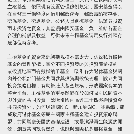
主權基金，依照現有設置管理條例規定，國安基金得以
在台幣三千億額度內借用郵政儲金、郵政壽險積存金、
勞保基金、勞退基金、公務人員退撫基金，供證券投資
而未投資之資金，其盈虧由國安基金自負，並給各基金
合理的補償及收益，可供未來主權基金調用央行外匯存
底部位時參考。
主權基金的資金來源初期規模不需太大，仿效私募股權
基金的管理架構，區分不同投資策略與投資產業標的，
或投資地區而有數檔的子基金，吸引各大退休基金與國
內外公私部門基金共同參與投資與投後管理，設立共同
投資策略目標，有助於壯大基金規模，形成國家資本的
整合平台。主權基金的重要關鍵在於如何吸引民間資本
與外資的共同投資，除吸引國內高達三十四兆壽險資金
共同投資外，如何與韓國KIC、新加坡GIC、淡馬錫，挪
威政府退休基金等民主國家主權基金建立投資策略聯
盟，共同響應美國的基礎建設，或是潔淨再生能源的開
發，創造共同投資機會，也能與國際私募股權基金，如