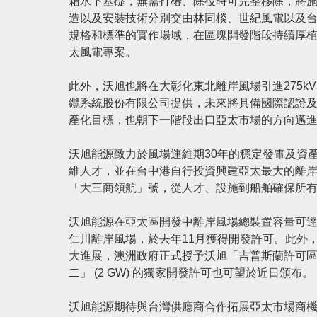
箱水下基礎，無需打椿、除役時可完整移除，將
造以及安裝技術分別交由林同棪、世紀風電以及
規格和標準的實作場域，在區塊開發階段持續厚
太風電專案。
此外，沃旭也將在大彰化東北離岸風場引進275
纜系統股份有限公司提供，未來將具備國際認證及
產化目標，也朝下一階段出口亞太市場的方向邁
沃旭能源致力於風場運維期30年的穩定發電及資產
維人才，並在台中港自行投資興建亞太最大的離
「大三商領航」號，從人才、設施到船舶確保所
沃旭能源在亞太區開發中離岸風場總裝置容量可達6.
仁川離岸風場，於去年11月獲得開發許可。此外，沃
大進展，澳洲政府正式授予沃旭「吉普斯蘭許可區域
二」 (2 GW) 的獨家開發許可也可望於近日頒布。
沃旭能源期待與台灣供應商合作拓展亞太市場商