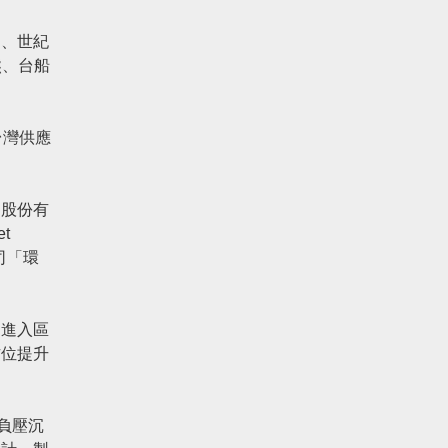
良、世紀
熊、台船
台灣供應
問股份有
t
司「環
。
。進入區
方位提升
負壓沉