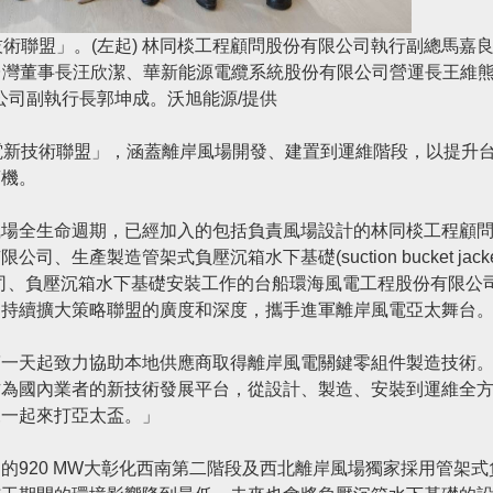
術聯盟」。(左起) 林同棪工程顧問股份有限公司執行副總馬嘉
台灣董事長汪欣潔、華新能源電纜系統股份有限公司營運長王維
公司副執行長郭坤成。沃旭能源/提供
電新技術聯盟」，涵蓋離岸風場開發、建置到運維階段，以提升
商機。
風場全生命週期，已經加入的包括負責風場設計的林同棪工程顧
產製造管架式負壓沉箱水下基礎(suction bucket jacke
股份有限公司、負壓沉箱水下基礎安裝工作的台船環海風電工程股份有限公
，持續擴大策略聯盟的廣度和深度，攜手進軍離岸風電亞太舞台
第一天起致力協助本地供應商取得離岸風電關鍵零組件製造技術
作為國內業者的新技術發展平台，從設計、製造、安裝到運維全
來一起來打亞太盃。」
的920 MW大彰化西南第二階段及西北離岸風場獨家採用管架式