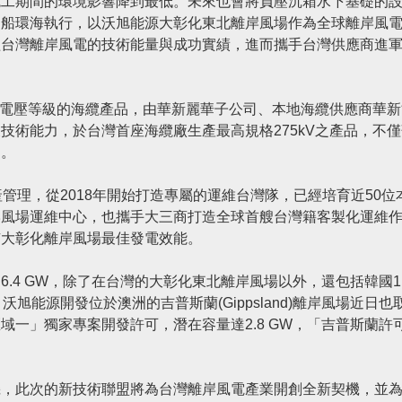
施工期間的環境影響降到最低。未來也會將負壓沉箱水下基礎的
台船環海執行，以沃旭能源大彰化東北離岸風場作為全球離岸風
植台灣離岸風電的技術能量與成功實績，進而攜手台灣供應商進
kV電壓等級的海纜產品，由華新麗華子公司、本地海纜供應商華
技術能力，於台灣首座海纜廠生產最高規格275kV之產品，不
進。
管理，從2018年開始打造專屬的運維台灣隊，已經培育近50位
岸風場運維中心，也攜手大三商打造全球首艘台灣籍客製化運維
有大彰化離岸風場最佳發電效能。
4 GW，除了在台灣的大彰化東北離岸風場以外，還包括韓國1.6
旭能源開發位於澳洲的吉普斯蘭(Gippsland)離岸風場近日也
一」獨家專案開發許可，潛在容量達2.8 GW，「吉普斯蘭許
機，此次的新技術聯盟將為台灣離岸風電產業開創全新契機，並