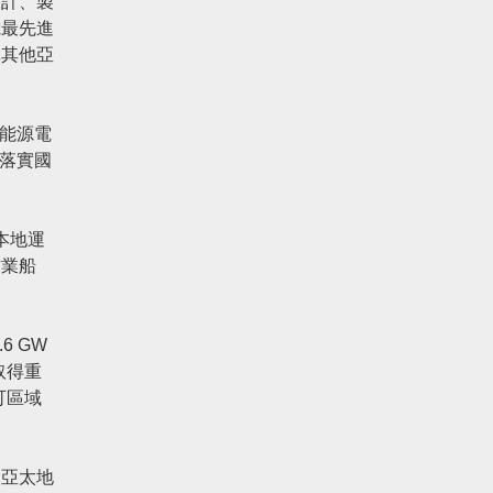
設計、製
電最先進
軍其他亞
新能源電
僅落實國
本地運
作業船
 GW
取得重
可區域
為亞太地