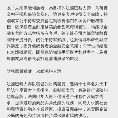
以「未來保險領航者」為目標的法國巴黎人壽，為落實
金融平權和保險普及化，讓更多客戶獲得安全保障，特
別成立公平待客委員會定期檢視部門各項客戶服務指
標，確保從產品到服務端的銷售流程與管理，均能以金
融友善的方式對待所有客戶。除了於公司內部舉辦教育
訓練來提升員工的公平待客知識，也於偏鄉舉辦金融防
詐講座，提升偏鄉長者的金融安全意識；同時也持續優
化無障礙網頁、開發保險知識手語影片和點字本，為身
障朋友與高齡長者打造溝通無礙的環境。
財務體質穩健 永續深耕台灣
法國巴黎人壽以穩健的財務體質，連續十七年名列天下
雜誌年度百大企業排名。戴朝暉表示，身為銀行保險的
領導品牌，法國巴黎人壽不僅洞悉合作夥伴及顧客需
求，提供適切的商品與具效能的服務，同時力求將社會
和環境責任融入企業營運、投資及商品中，以實踐企業
公民的角色和持續深耕台灣保險市場的決心。