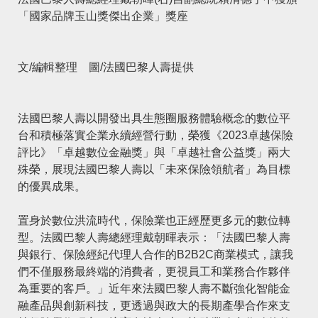
「國家品牌玉山獎傑出企業」獎座
文/編輯整理 圖/法國巴黎人壽提供
法國巴黎人壽
以開發出具生態圈服務體驗概念的數位平
台和積極落實企業永續經營行動，榮獲《
2023卓越保險
評比
》「卓越數位金融獎」與「卓越社會公益獎」兩大
殊榮，展現法國巴黎人壽以「未來保險領航者」為目標
的優異成果。
置身於數位洪流時代，保險業也正經歷更多元的數位轉
型。法國巴黎人壽總經理戴朝暉表示：「法國巴黎人壽
與銀行、保險經紀代理人合作的B2B2C商業模式，讓我
們不僅服務最終端的消費者，更視員工和業務合作夥伴
為重要的客戶。」近年來法國巴黎人壽不斷強化智能金
融產品與創新科技，更透過與
政大
的長期產學合作來支