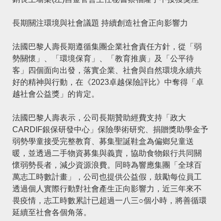
長期關注環境與社會議題 持續創造社會正向影響力
法國巴黎人壽長期遵循集團企業社會責任方針，從「弱
勢關懷」、「環境保育」、「教育推廣」及「公平待
客」四個面向出發，落實企業、社會與自然環境永續共
好的精神與行動，在《2023卓越保險評比》中奪得「卓
越社會公益獎」的肯定。
法國巴黎人壽表示，公司長期贊助經費支持「
政大
CARDIF銀保研發中心
」保險學術研究、捐贈獎助學金予
弱勢學童接受完整教育、募集聖誕鞋盒為偏鄉兒童送
暖，並透過二手物資募集與義賣，協助食物銀行共同關
懷弱勢長者，減少資源浪費。同時為響應集團「全球百
萬志工時數計畫」，公司也提供公益假，鼓勵每位員工
透過個人實際行動對社會產生正向影響力，近三年來不
畏疫情，志工時數累計已超過一八三○個小時，將善循環
延續至社會各個角落。