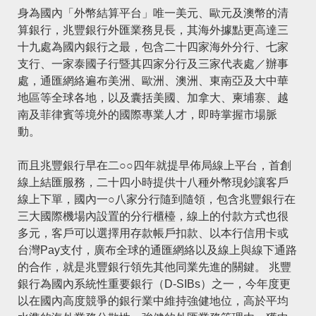
身為國內「外幣結算平台」唯一美元、歐元及澳幣的清
算銀行，兆豐銀行外匯業務見長，其海外據點更高達三
十九處為國內銀行之最，包含二十四家海外分行、七家
支行、一家泰國子行暨其四家分行及三家代表處／辦事
處，通匯網絡遍布美洲、歐洲、澳洲、東南亞及大中華
地區等全球各地，以及囊括美國、加拿大、柬埔寨、越
南及菲律賓等境外的國際專業人才，即時掌握市場脈
動。
而且兆豐銀行早在二○○四年就提早佈局線上平台，首創
線上結匯服務，二十四小時提供十八種外幣現鈔讓客戶
線上下單，國內一○八家分行隨到隨領，包含兆豐銀行在
三大國際機場內設置的分行櫃檯，線上的付款方式也很
多元，客戶可以選擇用存款帳戶扣款、以本行信用卡或
台灣Pay支付，廣布全球的通匯網絡以及線上與線下通路
的合作，就是兆豐銀行領先其他同業先進的關鍵。 兆豐
銀行為國內系統性重要銀行（
D-SIBs
）之一，今年度更
以在國內高度競爭的銀行業中維持強健地位，高於平均