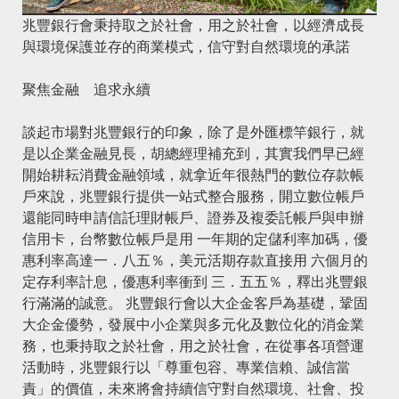
兆豐銀行會秉持取之於社會，用之於社會，以經濟成長
與環境保護並存的商業模式，信守對自然環境的承諾
聚焦金融 追求永續
談起市場對兆豐銀行的印象，除了是外匯標竿銀行，就
是以企業金融見長，胡總經理補充到，其實我們早已經
開始耕耘消費金融領域，就拿近年很熱門的數位存款帳
戶來說，兆豐銀行提供一站式整合服務，開立數位帳戶
還能同時申請信託理財帳戶、證券及複委託帳戶與申辦
信用卡，台幣數位帳戶是用 一年期的定儲利率加碼，優
惠利率高達一．八五％，美元活期存款直接用 六個月的
定存利率計息，優惠利率衝到 三．五五％，釋出兆豐銀
行滿滿的誠意。 兆豐銀行會以大企金客戶為基礎，鞏固
大企金優勢，發展中小企業與多元化及數位化的消金業
務，也秉持取之於社會，用之於社會，在從事各項營運
活動時，兆豐銀行以「尊重包容、專業信賴、誠信當
責」的價值，未來將會持續信守對自然環境、社會、投