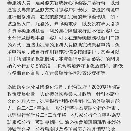
善服務人員，遇疑似失智或身心障礙客戶蒞行時，以最
適當及專業的互動方式引導客戶到安心、舒適的環境中
進行服務洽談。在營業廳規劃完善的無障礙環境，如：
坡道出入口、服務鈴、無障礙電梯，以及設有專人引導
與無障礙服務櫃台，利於身心障礙或行動不便的客戶進
出分行及辦理事務，客戶可以在無障礙服務櫃台用口說
的方式，直接由兆豐的服務人員協助完成業務申請，免
填申請單，或自行使用智能設備免接觸開戶，甚至可以
用手語翻譯的視訊服務，兆豐銀行更將高齡客戶的關懷
納入分行新CIS的設計，包含增加老花眼鏡放置區、調低
服務櫃台的高度，在營業廳等候區設置沙發椅等。
為因應全球化及國際化浪潮，配合政府「
2030雙語國家
政策發展藍圖
」與延攬外國專業人才政策，針對不諳中
文的外籍人士，兆豐銀行也積極培養同仁的外語溝通能
力。自二○二○年啟動一般分行轉型為雙語分行的計畫，
兆豐銀行預計於二○二五年將一○八家分行全面轉型為雙
語服務分行，英語專櫃同仁 除必須參加訓練課程並經外
師驗證合格，分行環境以及各項書表亦須具備雙語標