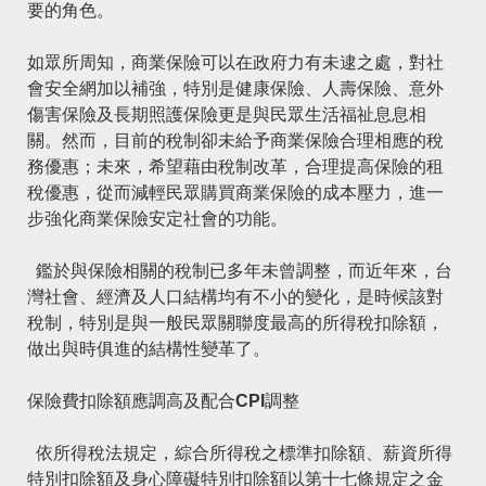
要的角色。
如眾所周知，商業保險可以在政府力有未逮之處，對社
會安全網加以補強，特別是
健康保險
、
人壽保險
、
意外
傷害保險
及
長期照護保險
更是與民眾生活福祉息息相
關。然而，目前的稅制卻未給予商業保險合理相應的稅
務優惠；未來，希望藉由稅制改革，合理提高保險的租
稅優惠，從而減輕民眾購買商業保險的成本壓力，進一
步強化商業保險安定社會的功能。
鑑於與保險相關的稅制已多年未曾調整，而近年來，台
灣社會、經濟及人口結構均有不小的變化，是時候該對
稅制，特別是與一般民眾關聯度最高的所得稅扣除額，
做出與時俱進的結構性變革了。
保險費扣除額應調高及配合CPI
調整
依
所得稅法
規定，綜合所得稅之標準扣除額、薪資所得
特別扣除額及身心障礙特別扣除額以第十七條規定之金