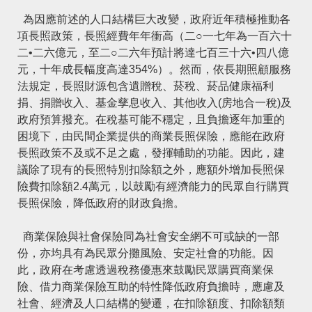
為因應前述的人口結構巨大改變，政府近年積極推動各
項長照政策，長照經費年年衝高（二○一七年為一百六十
二•二六億元，至二○二六年預計將達七百三十六•四八億
元，十年成長幅度高達354%）。然而，依長期照顧服務
法規定，長照財源包含遺贈稅、菸稅、菸品健康福利
捐、捐贈收入、基金孳息收入、其他收入(房地合一稅)及
政府預算撥充。在稅基可能不穩定，且負擔逐年加重的
困境下，由民間企業提供的商業長照保險，應能在政府
長照政策不及或不足之處，發揮輔助的功能。因此，建
議除了現有的長照特別扣除額之外，應額外增加長照保
險費扣除額2.4萬元，以鼓勵有經濟能力的民眾自行購買
長照保險，降低政府的財政負擔。
商業保險與社會保險同為社會安全網不可或缺的一部
份，亦均具有為民眾分攤風險、安定社會的功能。因
此，政府在考慮透過稅務優惠來鼓勵民眾購買商業保
險、借力商業保險互助的特性降低政府負擔時，應慮及
社會、經濟及人口結構的變遷，在扣除額度、扣除額類