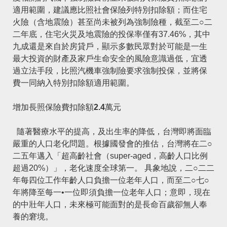
適用範圍，建議應比照社會保險列特別扣除額；而住宅
火險（含地震險）甚至尚未被列為強制險種，截至二○二
二年底，住宅火災及地震險的投保率僅有37.46%，其中
九成還是來自於房貸戶，顯示多數民眾對於可能是一生
最大投資的財產及家戶生命安全的風險意識過低，宜透
過立法手段，比照汽機車強制險要求強制投保，並將保
費一同納入特別扣除額適用範圍。
增加長照保險費扣除額2.4
萬元
隨著醫療水平的提高，及出生率的降低，台灣即將面臨
嚴重的人口老化問題。根據
國發會
的推估，台灣將在二○
二五年邁入「超高齡社會（super-aged，高齡人口比例
超過20%）」，老化速度全球第一。 具象地說，二○二二
年每四位工作年齡人口負擔一位老年人口，而至二○七○
年將降至每一•一位即須負擔一位老年人口；意即，現在
的中壯年人口，未來極可能面對的是長命百歲卻無人奉
養的窘境。