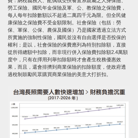
費：納稅義務人、配偶或受扶養直系親屬之人身保險、
勞工保險
、
國民年金保險
及軍、公、教保險之保險費，
每人每年扣除數額以不超過二萬四千元為限。但全民健
康保險之保險費不受金額限制
。
社會保險（包括：勞
保、軍保、公保、農保及國保）乃是國家透過立法方式
所實施的強制性保險，國民並沒有自由選擇是否投保的
權利；是以，社會保險的保費應列為特別扣除額，直接
從所得總額中扣除，而非現行併入保險費扣除額2.4萬額
度中，只有在擇用列舉扣除額時才會產生稅務優惠效
果，而且，還會排擠到商業保險的扣除額度，使政府透
過稅制鼓勵民眾購買商業保險的美意大打折扣。