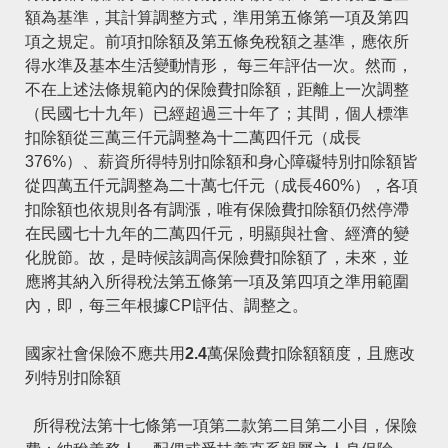
額為基準，其計算調整方式，準用第五條第一項及第四
項之規定。前項扣除額及第五條免稅額之基準，應依所
得水準及基本生活變動情形， 每三年評估一次。然而，
不在上述法條規範內的保險費扣除額，距離上一次調整
（民國七十九年）已經超過三十年了；其間，個人標準
扣除額從三萬三仟元調整為十二萬四仟元（成長
376%）、薪資所得特別扣除額和身心障礙特別扣除額皆
從四萬五仟元調整為二十萬七仟元（成長460%），各項
扣除額也依規則各有調漲，唯有保險費扣除額仍然停滯
在民國七十九年的二萬四仟元，明顯與社會、經濟的變
化脫節。故，是時候該調高保險費扣除額了，未來，並
應將其納入所得稅法第五條第一項及第四項之準用範圍
內，即，每三年根據
CPI
評估、調整之。
國家社會保險不應共用2.4
萬保險費扣除額額度，且應改
列特別扣除額
所得稅法第十七條第一項第二款第二目第二小目，保險