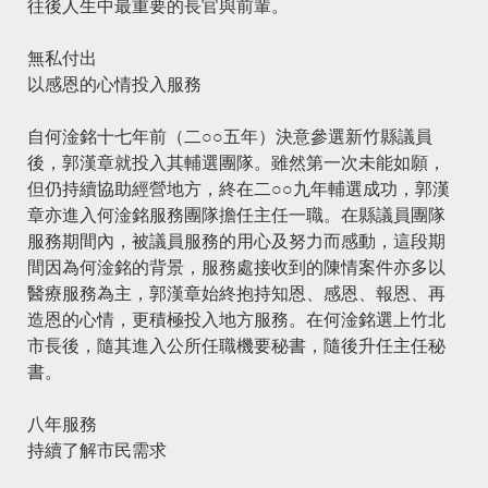
往後人生中最重要的長官與前輩。
無私付出
以感恩的心情投入服務
自何淦銘十七年前（二○○五年）決意參選新竹縣議員
後，郭漢章就投入其輔選團隊。雖然第一次未能如願，
但仍持續協助經營地方，終在二○○九年輔選成功，郭漢
章亦進入何淦銘服務團隊擔任主任一職。在縣議員團隊
服務期間內，被議員服務的用心及努力而感動，這段期
間因為何淦銘的背景，服務處接收到的陳情案件亦多以
醫療服務為主，郭漢章始終抱持知恩、感恩、報恩、再
造恩的心情，更積極投入地方服務。在何淦銘選上竹北
市長後，隨其進入公所任職機要秘書，隨後升任主任秘
書。
八年服務
持續了解市民需求