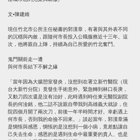
文•陳建維
現任竹北市公所主任秘書的郭漢章，有著與其外表不同
的沉穩與內斂，跟隨何市長投入公職服務近十三年。這
次，他將親自上陣，持續為自己所愛的竹北奮鬥。
鬼門關前走一遭
與何市長結下不解之緣
「當年因為大腸憩室發炎，沒想到在署立新竹醫院（現
台大新竹分院）竟發生手術意外。緊急轉到林口長庚，
又動刀四次還是沒有治好，此時遇到時任東元醫院副院
長的何淦銘，他二話不說親自帶我到高雄義大就診，住
院四個月開了兩次刀，前後一年半時間才好。幸虧遇上
何市長，否則我的命撿不回來。」談起當年，郭漢章滿
是惆悵與感恩，惆悵的是沒想到一個小病，竟差點讓自
己失去生命；感恩的是遇到生命中最重要的貴人、也是