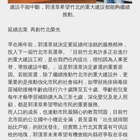
建設不能中斷，郭漢章希望竹北的重大建設都能夠繼續
推動。
延續志業 再創竹北榮光
早在兩年前，郭漢章就決定要延續何淦銘的服務精神，
投入下一屆竹北市長選舉。「目前竹北有許多正在進行
的重大建設工程，是在我們任內提出，很怕因為人事更
替，導致建設中斷。」這是郭漢章決定參選的重要原
因。若能當選，除了繼續推動竹北市的重大建設外，更
重要的是推動強化市民的社會福利，如帶狀疱疹病毒疫
苗補助接種年齡由現行六十歲降至五十歲、學齡前兒童
每年才藝學習補助擴大為三至七歲，深化嬰兒及老人照
顧，都是郭漢章希望帶給市民的重要服務。
而人口的成長，也連動市民最關心的教育問題，目前竹
北市區的公立國中小幾近全滿，甚至還有「出生就得開
始比戶籍」的狀況發生。但實際上竹北其實還有可供設
校的地塊，郭漢章未來希望有機會能向縣府爭取在非核