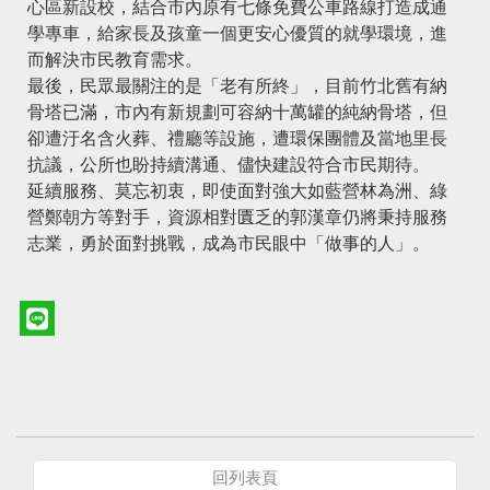
心區新設校，結合市內原有七條免費公車路線打造成通
學專車，給家長及孩童一個更安心優質的就學環境，進
而解決市民教育需求。
最後，民眾最關注的是「老有所終」，目前竹北舊有納
骨塔已滿，市內有新規劃可容納十萬罐的純納骨塔，但
卻遭汙名含火葬、禮廳等設施，遭環保團體及當地里長
抗議，公所也盼持續溝通、儘快建設符合市民期待。
延續服務、莫忘初衷，即使面對強大如藍營林為洲、綠
營鄭朝方等對手，資源相對匱乏的郭漢章仍將秉持服務
志業，勇於面對挑戰，成為市民眼中「做事的人」。
回列表頁