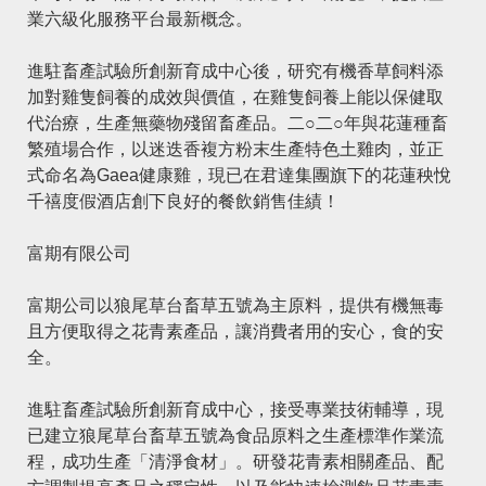
業六級化服務平台最新概念。
進駐畜產試驗所創新育成中心後，研究有機香草飼料添
加對雞隻飼養的成效與價值，在雞隻飼養上能以保健取
代治療，生產無藥物殘留畜產品。二○二○年與花蓮種畜
繁殖場合作，以迷迭香複方粉末生產特色土雞肉，並正
式命名為Gaea健康雞，現已在君達集團旗下的花蓮秧悅
千禧度假酒店創下良好的餐飲銷售佳績！
富期有限公司
富期公司以狼尾草台畜草五號為主原料，提供有機無毒
且方便取得之花青素產品，讓消費者用的安心，食的安
全。
進駐畜產試驗所創新育成中心，接受專業技術輔導，現
已建立狼尾草台畜草五號為食品原料之生產標準作業流
程，成功生產「清淨食材」。研發花青素相關產品、配