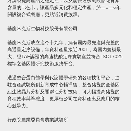
方調製提高產品之穩定性，以及能快速檢測飲品花青素
含量的比色卡，讓產品多元化和穩定生產，於二○二○年
開設複合式餐廳，更貼近消費族群。
基龍米克斯生物科技股份有限公司
基龍米克斯成立迄今十九年，擁有國內最先進與完整的
高通量定序設備，年資料產量接近200T，為國內規模最
大、經TAF認證的高速核酸定序實驗室並符合 ISO17025
標準之基因體研究技術服務平台。
透過整合蛋白體學與代謝體學研究的各項技術平台，進
駐畜產試驗所創新育成中心輔導後，整合豬隻的全基因
組生物晶片分析及關聯性分析技術，可大幅提高豬隻的
育種效率與準確度，更厚植公司在資料產出及應用的核
心競爭力。
行政院農業委員會農業試驗所