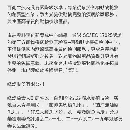
百衛生技為具有國際級水準，專業從事於各項動物檢測
的創新型企業，致力於提供動物完整的疾病診斷服務，
與生產高品質的動物檢驗產品。
進駐農科院創新育成中心輔導，通過ISO/IEC 17025認證
的第三方寵物疾病檢測實驗室─百衛動物疾病檢測中心，
不僅提供國內獸醫院高品質的檢測服務，更成為產品開
發與行銷最堅強之後盾，對於寵物醫療品質提升更具有
重要的象徵意義。未來會逐步將檢測服務商品化並拓展
外銷，現已陸續於多國銷售／登記。
峰漁股份有限公司
峰漁負責人劉建伸以「自創階段式循環水養殖技術」榮
獲百大青年農民，「菌沛尖吻鱸魚排」、「菌沛無油鱸
魚丸」、「好漁夫鱸魚水餃」及「精燉鱸魚高湯」分別
榮獲農委會評選之二○一七、二○一八及二○一九年銀髮友
善食品金饌獎。