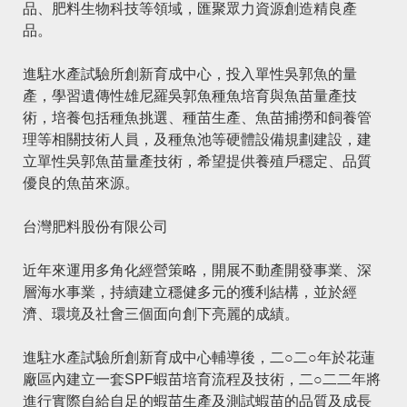
品、肥料生物科技等領域，匯聚眾力資源創造精良產
品。
進駐水產試驗所創新育成中心，投入單性吳郭魚的量
產，學習遺傳性雄尼羅吳郭魚種魚培育與魚苗量產技
術，培養包括種魚挑選、種苗生產、魚苗捕撈和飼養管
理等相關技術人員，及種魚池等硬體設備規劃建設，建
立單性吳郭魚苗量產技術，希望提供養殖戶穩定、品質
優良的魚苗來源。
台灣肥料股份有限公司
近年來運用多角化經營策略，開展不動產開發事業、深
層海水事業，持續建立穩健多元的獲利結構，並於經
濟、環境及社會三個面向創下亮麗的成績。
進駐水產試驗所創新育成中心輔導後，二○二○年於花蓮
廠區內建立一套SPF蝦苗培育流程及技術，二○二二年將
進行實際自給自足的蝦苗生產及測試蝦苗的品質及成長