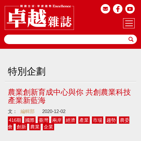
特別企劃
農業創新育成中心與你 共創農業科技
產業新藍海
文：
編輯部
2020-12-02
416期
國際
臺灣
兩岸
經濟
產業
市場
趨勢
農委
會
創新
農業
企業