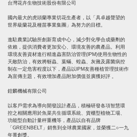
台灣花卉生物技術股份有限公司
國內最大的虎頭蘭專業切花生產者，以「具卓越聲望的
世界級蘭花及種苗事業集團」為努力的目標。
進駐農業試驗所創新育成中心，減少對化學合成藥劑的
依賴，提供消費者更加安心、環境友善的農產品。利用
環境友善資材進行精進蟲害防治管理(IPM)使用生物性的
天敵防治，有效將蚜蟲、葉蟎、蝗蟲、灰黴及露菌病控
制在一定危害程度以下，產品以IPM友善種植管理技術作
為宣傳主題，有效增加產品附加價值並廣獲好評 。
鍠麟機械有限公司
以客戶需求為導向開發設計產品，積極研發各項智慧環
控之相關應用於魚菜共生循環系統、貨櫃型植物工場、
功能型自動計量秤重機等，產品以自有品牌
「GREENBELT」銷售到全球農業國家，並榮獲二○一九
年菁創獎。