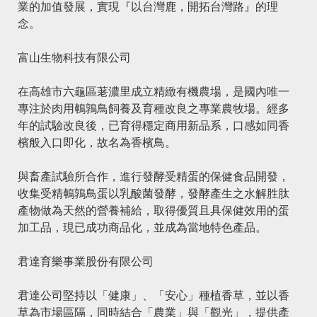
業的加值發展，實現『以台灣鹿，開拓台灣路』的理
念。
富山生物科技有限公司
在高雄市六龜區荖濃里成立精緻有機農場，是國內唯一
專注於肉用鵪鶉鳥飼養及育種改良之專業農牧場。經多
年的試驗改良後，已育得穩定商用新品系，口感如同香
檳般入口即化，故名為香檳鳥。
與畜產試驗所合作，進行發酵受精蛋的保健食品開發，
收集受精鵪鶉鳥蛋以乳酸菌發酵，發酵產生之水解胜肽
產物做為天然的營養補給，取得優質且具保健效用的蛋
加工品，現已成功商品化，並成為當地特色產品。
君達育樂事業股份有限公司
君達公司堅持以「健康」、「安心」種植香草，並以香
草為市場區隔，同時結合「農業」與「觀光」，提供產