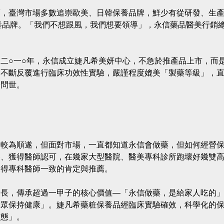
而，臺灣市場多數追崇歐美、日韓保養品牌，鮮少有從研發、生
養品牌。「我們不想跟風，我們想要領導」，永信藥品醫美行銷
二○一○年，永信成立婕凡希美妍中心，不急於推產品上市，而
，不斷反覆進行臨床功效性實驗，嚴謹程度媲美「製藥等級」，
於問世。
的較為順遂，但面對市場，一直都知道永信會做藥，但如何經營
路、獲得醫師認可，在幾家大型醫院、醫美專科診所跑壞好幾雙
獲得專科醫師一致的肯定與推薦。
會長，傳承超過一甲子的核心價值—「永信做藥，是給家人吃的
大眾保持健康」。婕凡希藥粧保養品經臨床實驗確效，科學化的
狀態」。