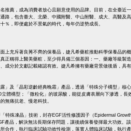
指名推薦，成為消費者放心且願意使用的品牌。目前，在全臺近
等通路，包含臺大、北榮、中國附醫、中山附醫、成大、高醫及
七十％，即便處於不景氣的時代，每年仍逆勢成長。
市面上充斥著良莠不齊的保養品，婕凡希藥粧推動科學保養品的
要真正稱得上醫美藥粧，至少得具備三個基因：一、藥廠等級製
三、成分於文獻記載確認有效。婕凡希擁有藥廠背景做後盾，具
華露」及「晶彩逆齡經典晚霜」產品，透過「特殊分子構型」核
D立體構型；「微粒化」的玻尿酸，能從皮膚表層向下滲透，長
性的無痛抗老、慢老科技。
凍晶」技術，封存EGF活性修護因子（Epidermal Growt
含EGF產品，解決無法長期保存問題，讓後續保養發揮最大功效。
究所合作，執行臨床試驗功效性檢測，落實人體臨床試驗，執行