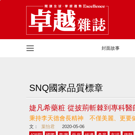
封面故事
SNQ國家品質標章
婕凡希藥粧 從披荊斬棘到專科醫
秉持李天德會長精神 不僅美麗、更要
文：
葉怡君
2020-05-06
409期
國際
臺灣
兩岸
經濟
產業
市場
趨勢