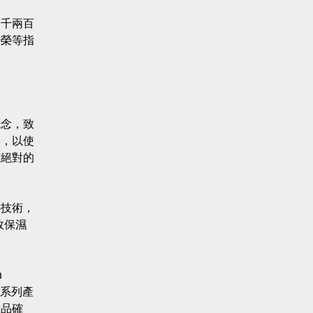
一千兩百
高榮等指
概念，致
造，以使
有絕對的
心技術，
效保濕
h
該系列產
產品確