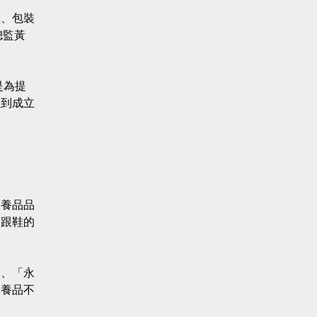
產、包裝
總監黃
是為提
直到成立
保養品品
高跟鞋的
」、「永
保養品不