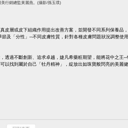
美行銷總監黃麗燕。(攝影/孫玉璞)
、真皮層或皮下組織作用提出改善方案，並開發不同系列保養品
季節及「分性」─不同皮膚性質，針對各種皮膚問題狀況調整使
，透過不斷創新、追求卓越，婕凡希藥粧期望，能將花中之王─
者可以找到屬於自己「牡丹精神」，綻放出如珠寶般閃亮的美麗