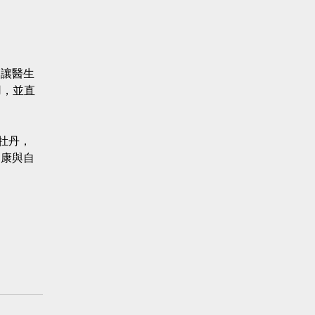
，讓醫生
用，並直
牡丹，
健康與自