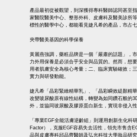
產品最初從被觀望，到深獲得專科醫師認同甚至
家醫院醫美中心、整形外科、皮膚科及醫美診所
標性的醫學中心，都能看見婕凡希的產品，市占
夾帶醫美基因的科學保養
黃麗燕強調，藥粧品牌是一個「嚴肅的話題」，
力外用保養是必須合乎安全與品質的。然而，想
用者肌膚安全為核心考量；二、臨床實驗確效；
實力與研發動能。
婕凡希「晶彩緊緻精華乳」、「晶彩瞬效緹顏精
改變玻尿酸原有線性結構，轉變為如同鑽石般的3
外，並協同玻尿酸及膠原蛋白新生，實現非侵入
「專業EGF全能活膚逆齡組」則運用創新生化科研「特殊
Factor），克服EGF容易失去活性，領先市售
品與皮膚專科邱品齊醫師及弘光科技大學妝品研