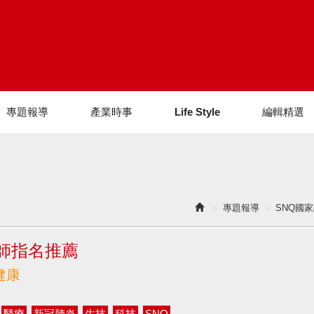
專題報導
產業時事
Life Style
編輯精選
專題報導
SNQ國
師指名推薦
健康
醫療
新冠肺炎
生技
科技
SNQ