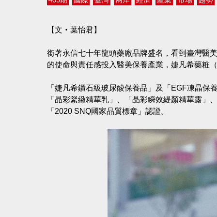
【文‧葉怡君】
銜著永信七十年龍頭藥廠品牌盛名，看到臺灣醫
的使命與責任感投入醫美保養產業，婕凡希藥粧（J'FA
「婕凡希鑽石級玻尿酸保養品」及「EGF凍晶保養
「晶彩緊緻精華乳」、「晶彩瞬效緹顏精華露」、
「2020 SNQ國家品質標章」認證。