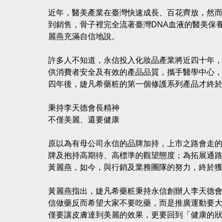
近年，醫美產業在臺灣快速成長、百花齊放，然
到銷售，骨子裡完全流著臺灣DNA血液的醫美保
麗燕充滿自信地說。
許多人不知道，永信投入化妝品產業將近四十年，
供消費者安全及有效的產品品質，攜手醫學中心
四年後，婕凡希藥粧的第一個修護系列產品才終
秉持李天德會長精神
不僅美麗、還要健康
原以為有母公司永信的品牌加持，上市之路會走
牌及抱持高期待、高標準的觀望態度；為拓展通
黃麗燕，如今，與行銷及業務團隊的努力，終於
黃麗燕指出，婕凡希藥粧秉持永信創辦人李天德
信做藥反而希望大家不要吃藥，而是推廣運動要
僅要讓皮膚達到美麗的效果，更要回到「健康的