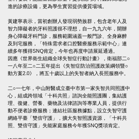
進的診療設備，更為學生實習提供優質場域。
黃建寧表示，當初創辦人發現弱勢族群，包含老年人及
智力障礙者的牙科照護很不理想，自一九九六年，開辦
身心障礙牙科門診，服務範圍涵蓋一般門診、全身麻醉
及到宅服務，「特殊需求者口腔醫療服務示範中心」連
續多年獲得SNQ肯定，今年也再度申請展延通過。
因應《世界衛生組織全球失智症行動計畫》，衛福部二○
一八年至二○二五年提出《失智症防治照護政策綱領暨○
動方案2.0》，將五十歲以上的失智者納入長照服務中。
二○一七年，中山附醫成立臺中市第一家失智共同照護中
心，組成跨領域「十科共照」諮詢全能照護團，集結護
理、復健、營養、藥物及法律諮詢等專業人員，提供行
動不便者診療服務；連結社區服務據點，設立失智守護
網絡平臺「雙倍守護」，擴大失智照護資源，「十科共
照、雙倍守護」失能家庭服務今年獲SNQ獎項肯定。