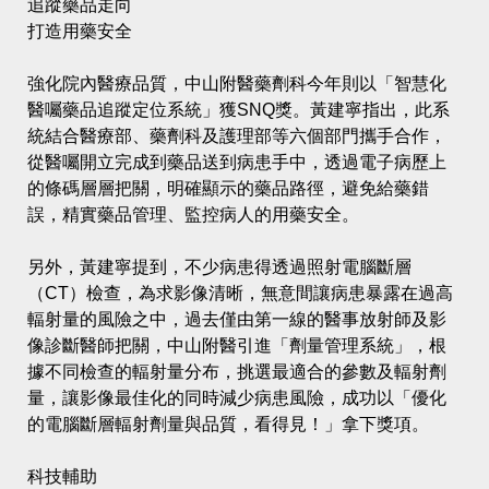
追蹤藥品走向
打造用藥安全
強化院內醫療品質，中山附醫藥劑科今年則以「智慧化
醫囑藥品追蹤定位系統」獲SNQ獎。黃建寧指出，此系
統結合醫療部、藥劑科及護理部等六個部門攜手合作，
從醫囑開立完成到藥品送到病患手中，透過電子病歷上
的條碼層層把關，明確顯示的藥品路徑，避免給藥錯
誤，精實藥品管理、監控病人的用藥安全。
另外，黃建寧提到，不少病患得透過照射電腦斷層
（CT）檢查，為求影像清晰，無意間讓病患暴露在過高
輻射量的風險之中，過去僅由第一線的醫事放射師及影
像診斷醫師把關，中山附醫引進「劑量管理系統」，根
據不同檢查的輻射量分布，挑選最適合的參數及輻射劑
量，讓影像最佳化的同時減少病患風險，成功以「優化
的電腦斷層輻射劑量與品質，看得見！」拿下獎項。
科技輔助