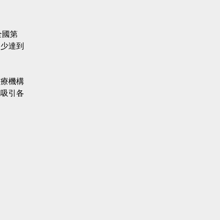
全國第
不少達到
醫療機構
此吸引各