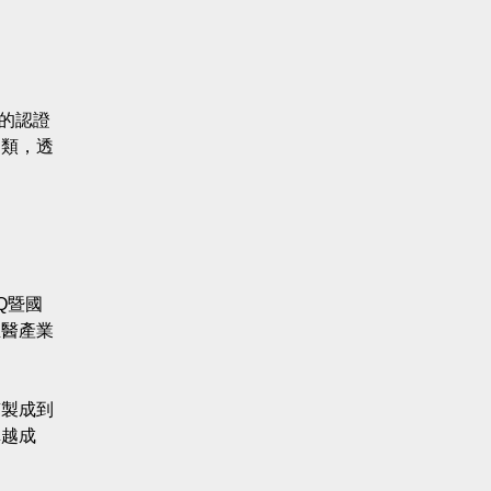
Q的認證
兩類，透
Q暨國
生醫產業
質製成到
卓越成