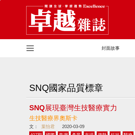
封面故事
SNQ國家品質標章
SNQ展現臺灣生技醫療實力
生技醫療界奧斯卡
文：
葉怡君
2020-03-09
407期
國際
臺灣
產業
市場
趨勢
科技
醫療