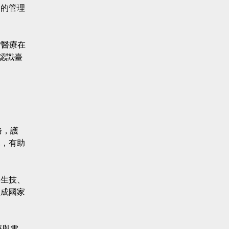
良的管理
P醫療在
，認識臺
務，護
見，有助
、生技、
組成國家
療與電