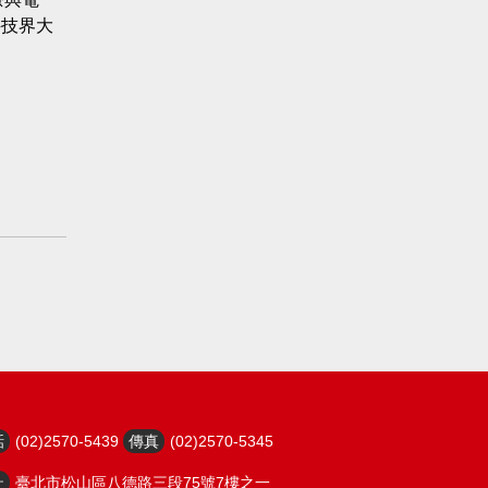
科技界大
話
(02)2570-5439
傳真
(02)2570-5345
址
臺北市松山區八德路三段75號7樓之一