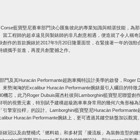
 Squadra Corse藍寶堅尼賽車部門決心匯集彼此的專業知識與精湛技能，
為那
。
當工程師的超卓遠見與製錶師的非凡創意相遇，
便造就了令人稱奇
創作的首款腕錶於2017年9月20日隆重
面世，在緊接著一年的強勁
持續攜手並進，
再度共創驚撼之作。
賽車部門及其Huracán Performante超跑車獨特設計美學的啟發，Roger Du
。
來勢洶洶的Excalibur Huracán Performante腕錶最引人矚目的特
0機芯，此乃Roge
r Dubuis羅杰杜彼與Lamborghini藍寶堅尼聯盟創
鮮明的視覺元素，
特別賦予建構超級跑車車身常用的幾何六角形極為
「引擎室拉桿」
的設計。Lamborghini藍寶堅尼Huracán Performant
ibur Huracán Performante腕錶上，更可透過其鏤空錶盤加以觀賞
新錶冠以及由雙
桶式「燃料箱」和多材質「擾流板」為裝飾造型的鏤