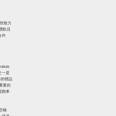
些致力
讚歎且
合作
buis
徵之一是
作
的標誌
重要的
e超跑車
。
空橋