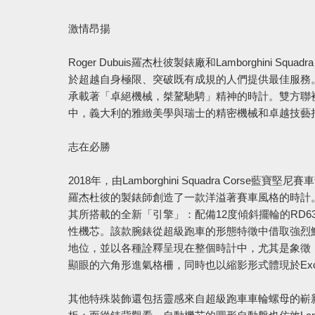
激情昂揚
Roger Dubuis羅杰杜彼製錶廠和Lamborghini
於超越自身極限、突破既有成規的人們提供最佳服務
承載著「卓絕機械，桀驁馳騁」
精神的時計。雙方聯袂
中，
義大利的雅緻美學與瑞士的精密機械和卓越技藝
志在必勝
2018年，由Lamborghini Squadra Corse藍寶堅尼
羅杰杜彼的製錶師創造了一款洋溢著賽車風格的時計
其所搭載的全
新「引擎」：配備12度傾斜擺輪的RD63
性機芯。
該款腕錶從超級跑車的形態特徵中借取強烈
地位，
並以各種詮釋呈現在整個時計中，尤其是象徵
顯眼的六角形進氣格柵，
同時也以縮影形式體現於Excal
其他特殊裝飾還包括靈感來自超級跑車車輪螺母的嶄