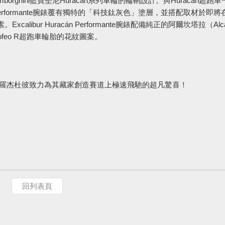
rghin
i藍寶堅尼Huracán系列車輪的輪輞設計。與Huracán
超跑車
 Performante腕錶覆有獨特的「科技鈦灰色」塗層，
並搭配取材於即將在
xcalibur Huracán Performante腕錶配備純正的阿爾坎塔拉（Alca
 Trofeo R超跑車輪胎的花紋圖案。
buis羅杰杜彼致力為其藏家創造賽道上極速飛馳的超凡驚喜
！
回列表頁