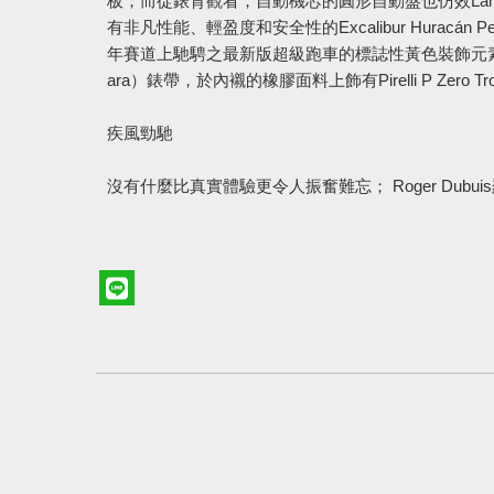
板；
而從錶背觀看，自動機芯的圓形自動盤也仿效Lambo
有非凡性能、輕盈度和安全性的Excalibur Huracán
年賽道上馳騁之最新版超級跑車的標誌
性黃色裝飾元素。E
ara）錶帶，於內襯的橡膠面料上飾有Pirelli P Zero
疾風勁馳
沒有什麼比真實體驗更令人振奮難忘； Roger Du