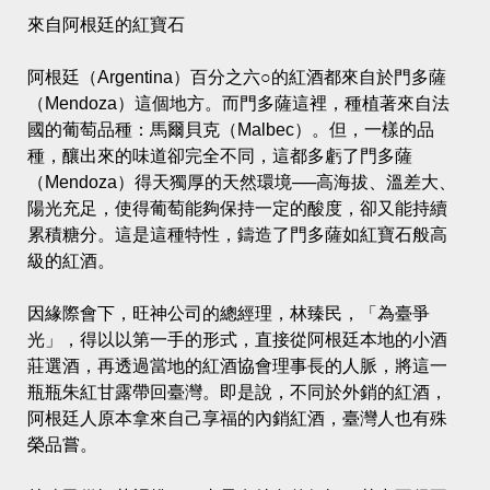
來自阿根廷的紅寶石
阿根廷（Argentina）百分之六○的紅酒都來自於門多薩
（Mendoza）這個地方。而門多薩這裡，種植著來自法
國的葡萄品種：馬爾貝克（Malbec）。但，一樣的品
種，釀出來的味道卻完全不同，這都多虧了門多薩
（Mendoza）得天獨厚的天然環境──高海拔、溫差大、
陽光充足，使得葡萄能夠保持一定的酸度，卻又能持續
累積糖分。這是這種特性，鑄造了門多薩如紅寶石般高
級的紅酒。
因緣際會下，旺神公司的總經理，林臻民，「為臺爭
光」，得以以第一手的形式，直接從阿根廷本地的小酒
莊選酒，再透過當地的紅酒協會理事長的人脈，將這一
瓶瓶朱紅甘露帶回臺灣。即是說，不同於外銷的紅酒，
阿根廷人原本拿來自己享福的內銷紅酒，臺灣人也有殊
榮品嘗。