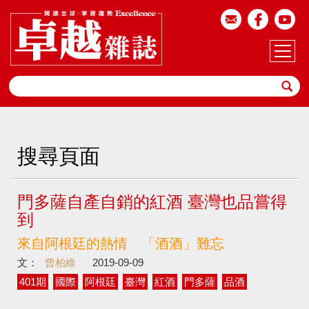
搜尋頁面
門多薩自產自銷的紅酒 臺灣也品嘗得
到
來自阿根廷的熱情 「酒酒」難忘
文：
曾柏維
2019-09-09
401期
國際
阿根廷
臺灣
紅酒
門多薩
品酒