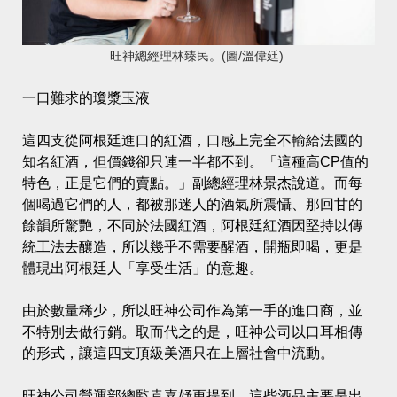
旺神總經理林臻民。(圖/溫偉廷)
一口難求的瓊漿玉液
這四支從阿根廷進口的紅酒，口感上完全不輸給法國的
知名紅酒，但價錢卻只連一半都不到。「這種高CP值的
特色，正是它們的賣點。」副總經理林景杰說道。而每
個喝過它們的人，都被那迷人的酒氣所震懾、那回甘的
餘韻所驚艷，不同於法國紅酒，阿根廷紅酒因堅持以傳
統工法去釀造，所以幾乎不需要醒酒，開瓶即喝，更是
體現出阿根廷人「享受生活」的意趣。
由於數量稀少，所以旺神公司作為第一手的進口商，並
不特別去做行銷。取而代之的是，旺神公司以口耳相傳
的形式，讓這四支頂級美酒只在上層社會中流動。
旺神公司營運部總監袁嘉妤更提到，這些酒品主要是出