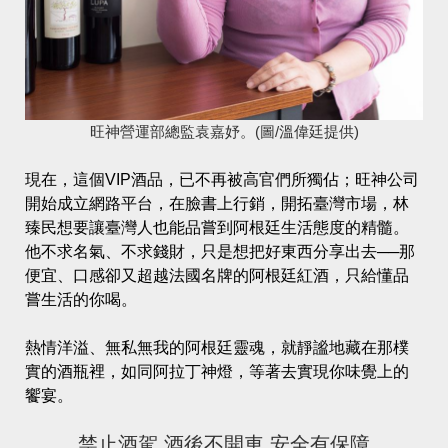
旺神營運部總監袁嘉妤。(圖/溫偉廷提供)
現在，這個VIP酒品，已不再被高官們所獨佔；旺神公司
開始成立網路平台，在臉書上行銷，開拓臺灣市場，林
臻民想要讓臺灣人也能品嘗到阿根廷生活態度的精髓。
他不求名氣、不求錢財，只是想把好東西分享出去──那
便宜、口感卻又超越法國名牌的阿根廷紅酒，只給懂品
嘗生活的你喝。
熱情洋溢、無私無我的阿根廷靈魂，就靜謐地藏在那樸
實的酒瓶裡，如同阿拉丁神燈，等著去實現你味覺上的
饗宴。
禁止酒駕 酒後不開車 安全有保障