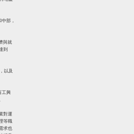
和中部，
濟與就
達到
％，以及
百工興
。
業對運
理等職
需求也