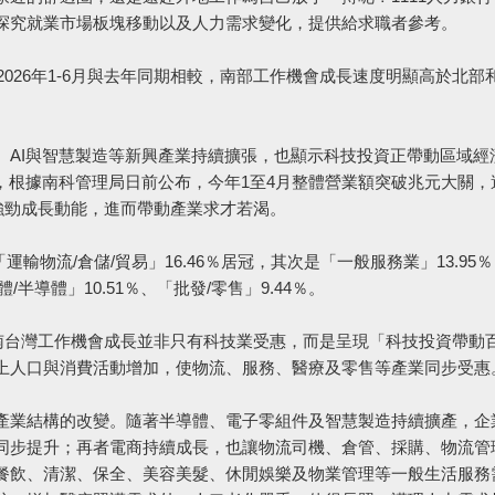
探究就業市場板塊移動以及人力需求變化，提供給求職者參考。
2026年1-6月與去年同期相較，南部工作機會成長速度明顯高於北部
、AI與智慧製造等新興產業持續擴張，也顯示科技投資正帶動區域經
，根據南科管理局日前公布，今年1至4月整體營業額突破兆元大關，
，展現強勁成長動能，進而帶動產業求才若渴。
物流/倉儲/貿易」16.46％居冠，其次是「一般服務業」13.95
/半導體」10.51％、「批發/零售」9.44％。
，南台灣工作機會成長並非只有科技業受惠，而是呈現「科技投資帶動
上人口與消費活動增加，使物流、服務、醫療及零售等產業同步受惠
產業結構的改變。隨著半導體、電子零組件及智慧製造持續擴產，企
同步提升；再者電商持續成長，也讓物流司機、倉管、採購、物流管
餐飲、清潔、保全、美容美髮、休閒娛樂及物業管理等一般生活服務