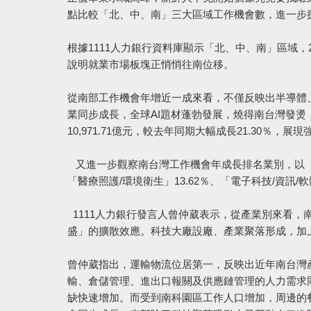
點比較「北、中、南」三大區域工作機會數，進一步
根據1111人力銀行資料庫顯示「北、中、南」區域，
說明就業市場板塊正悄悄往南位移。
從南部工作機會年增近一成來看，不僅反映出半導體
業同步成長，全球AI題材蓬勃發展，燒得南台灣發燙
10,971.71億元，較去年同期大幅成長21.30％
又進一步觀察南台灣工作機會年成長排名業別，以「運輸
「醫療照護/環境衛生」13.62％、「電子科技/資訊/軟體
1111人力銀行發言人曾仲葳表示，從產業別來看
盛」的擴散效應。科技大廠設廠、產業聚落形成，加
曾仲葳指出，運輸物流位居第一，反映出近年南台灣
輸、倉儲管理、進出口報關及供應鏈管理的人力需求
缺快速增加。而受到南科園區工作人口增加，周邊的