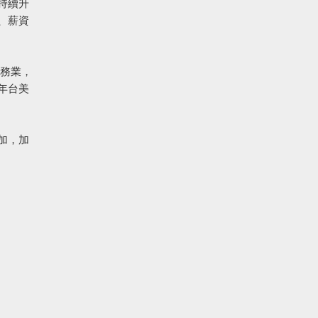
持續升
、薪資
務業，
年台美
加，加