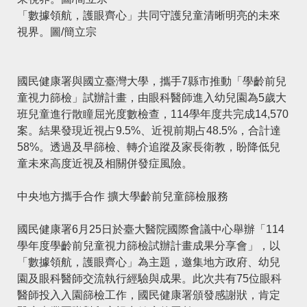
「數據領航，護眼齊心」共同守護兒童清晰明亮的未來
視界。圖/簡立宗
國民健康署與國立臺灣大學，攜手7縣市推動「學齡前兒
童視力篩檢」試辦計畫，由眼科醫師進入幼兒園為5歲大
班兒童進行散瞳屈光度數檢查，114學年度共完成14,570
案。結果發現近視占9.5%、近視前期占48.5%，合計達
58%。透過及早篩檢、轉介追蹤及家長衛教，盼降低兒
童未來高度近視及相關併發症風險。
中央地方攜手合作 擴大學齡前兒童篩檢服務
國民健康署6月25日於臺大醫院國際會議中心舉辦「114
學年度學齡前兒童視力篩檢試辦計畫成果分享會」，以
「數據領航，護眼齊心」為主題，邀集地方政府、幼兒
園及眼科醫師交流執行經驗與成果。此次共有75位眼科
醫師投入入園篩檢工作，國民健康署頒發感謝狀，肯定