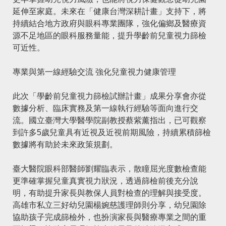
延伸至家庭。未來在「健康台灣深耕計畫」支持下，將
持續結合地方政府與眼科專業團隊，強化偏鄉及醫療資
源不足地區的眼科服務量能，提升學齡前兒童視力篩檢
可近性。
專業與第一線經驗交流 強化兒童視力健康管理
此次「學齡前兒童視力篩檢試辦計畫」成果分享會亦從
數據分析、臨床實務及第一線執行經驗等面向進行交
流。國立臺灣大學醫學院副教授蔡紫薰指出，已可觀察
到許多5歲兒童具有近視及近視前期風險，持續累積篩檢
數據將有助於未來政策規劃。
臺大醫院眼科部醫師劉耀臨表示，散瞳屈光度數檢查能
更準確掌握兒童真實視力狀況，透過篩檢前後充分說
明，有助提升家長與教保人員對檢查的理解與接受度。
高雄市私立三好幼兒園楊婉慈護理師則分享，幼兒園除
協助孩子完成篩檢外，也扮演家長與醫療專業之間的重