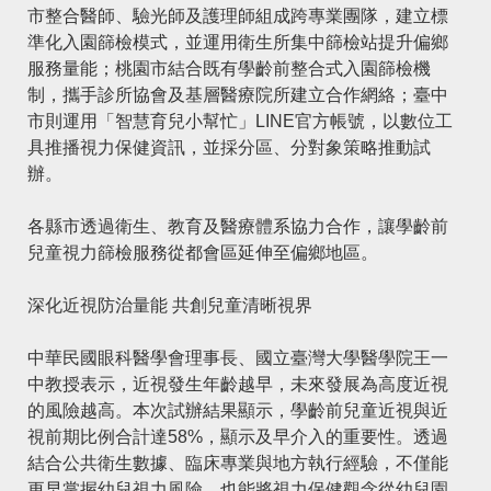
市整合醫師、驗光師及護理師組成跨專業團隊，建立標
準化入園篩檢模式，並運用衛生所集中篩檢站提升偏鄉
服務量能；桃園市結合既有學齡前整合式入園篩檢機
制，攜手診所協會及基層醫療院所建立合作網絡；臺中
市則運用「智慧育兒小幫忙」LINE官方帳號，以數位工
具推播視力保健資訊，並採分區、分對象策略推動試
辦。
各縣市透過衛生、教育及醫療體系協力合作，讓學齡前
兒童視力篩檢服務從都會區延伸至偏鄉地區。
深化近視防治量能 共創兒童清晰視界
中華民國眼科醫學會理事長、國立臺灣大學醫學院王一
中教授表示，近視發生年齡越早，未來發展為高度近視
的風險越高。本次試辦結果顯示，學齡前兒童近視與近
視前期比例合計達58%，顯示及早介入的重要性。透過
結合公共衛生數據、臨床專業與地方執行經驗，不僅能
更早掌握幼兒視力風險，也能將視力保健觀念從幼兒園