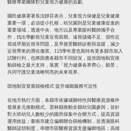
醫療專業團隊對兒童視力健康的貢獻。
國民健康署署長沈靜芬表示，兒童視力保健是兒童健康
重要一環，必須從小扎根，幼兒園則是兒童健康促進的
重要場域，透過中央、地方以及專業眼科醫師攜手合
作，找出學齡前兒童近視前期、遠視儲備不足、假性近
視或早期近視等問題，及早接受醫師診察與追蹤，減少
近視帶來的潛在傷害。115學年度也期待有更多縣市加入
試辦行列，也將因應各縣市不同狀況，提供因地制宜推
動篩檢之最大支持，落實「視力健康各界齊心」願景，
共同守護兒童清晰明亮的未來視界。
因地制宜發展篩檢模式 提升城鄉服務可近性
在地方執行方面，各縣市依據城鄉特性與醫療資源條件
發展多元推動模式。雲林縣推動全縣幼兒園參與，並針
對大班幼兒人數較少的園所採集中合辦方式，提高資源
運用效益；臺南市建立偏鄉聯合篩檢機制，並透過眼科
醫師認領制度，串聯市區醫療資源支援偏鄉地區；高雄