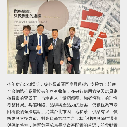
今年房市520檔期，核心蛋黃區再度展現穩定支撐力！即便
全台總體推案量較去年略有收斂，在央行信用管制與房貸審
核趨嚴的背景下，市場進入「量縮價穩、強者恆強」的理性
盤整格局。具備地段、品牌與產品力的新案，仍被視為市場
回穩後的領漲焦點。尤其台北市因土地稀缺、供給有限，價
格更具支撐力道。對高資產族群而言，核心地段具備抗通膨
與保值特性，使蛋黃區成為長期資產配置的首選，並帶動置