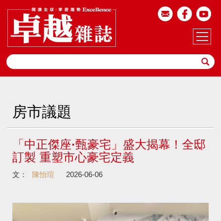
房市議題
「中正傑座·甄豪宅」盛大揭幕！全邸
訂製 重塑市心豪宅定義
文：
陳怡瑄
2026-06-06