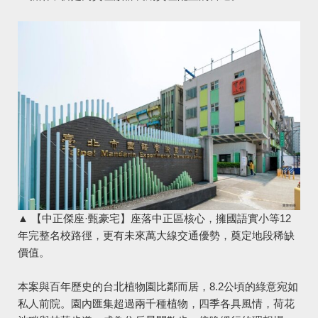
▲ 【中正傑座·甄豪宅】座落中正區核心，擁國語實小等12
年完整名校路徑，更有未來萬大線交通優勢，奠定地段稀缺
價值。
本案與百年歷史的台北植物園比鄰而居，8.2公頃的綠意宛如
私人前院。園內匯集超過兩千種植物，四季各具風情，荷花