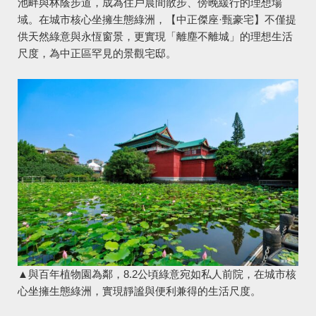
池畔與林蔭步道，成為住戶晨間散步、傍晚緩行的理想場
域。在城市核心坐擁生態綠洲，【中正傑座·甄豪宅】不僅提
供天然綠意與永恆窗景，更實現「離塵不離城」的理想生活
尺度，為中正區罕見的景觀宅邸。
▲與百年植物園為鄰，8.2公頃綠意宛如私人前院，在城市核
心坐擁生態綠洲，實現靜謐與便利兼得的生活尺度。