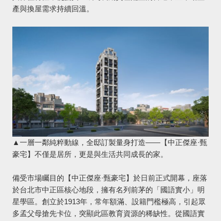
產與換屋需求持續回溫。
▲一層一鄰純粹動線，全邸訂製量身打造——【中正傑座·甄
豪宅】不僅是居所，更是與生活共同成長的家。
備受市場矚目的【中正傑座·甄豪宅】於日前正式開幕，座落
於台北市中正區核心地段，擁有名列前茅的「國語實小」明
星學區。創立於1913年，常年額滿、設籍門檻極高，引起眾
多孟父母搶先卡位，突顯此區教育資源的稀缺性。從國語實