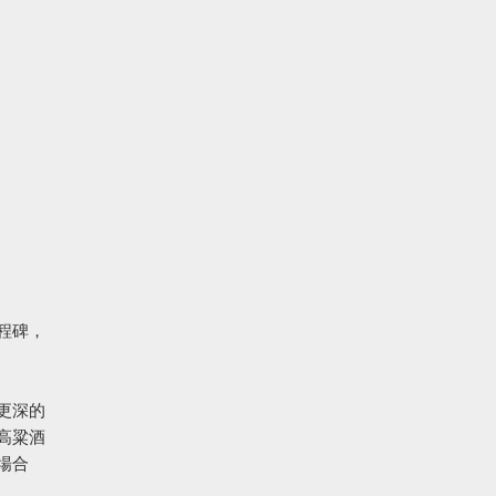
程碑，
更深的
高粱酒
場合