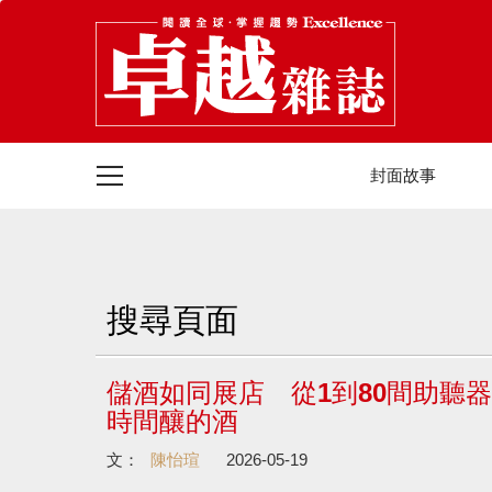
封面故事
搜尋頁面
儲酒如同展店 從1到80間助聽
時間釀的酒
文：
陳怡瑄
2026-05-19