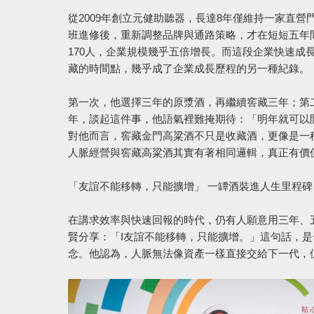
從2009年創立元健助聽器，長達8年僅維持一家直營
班進修後，重新調整品牌與通路策略，才在短短五年間
170人，企業規模幾乎五倍增長。而這段企業快速
藏的時間點，幾乎成了企業成長歷程的另一種紀錄。
第一次，他選擇三年的原漿酒，再繼續窖藏三年；第二
年，談起這件事，他語氣裡難掩期待：「明年就可以
對他而言，窖藏金門高粱酒不只是收藏酒，更像是一
人脈經營與窖藏高粱酒其實有著相同邏輯，真正有價
「友誼不能移轉，只能擴增」 一罈酒裝進人生里程碑
在講求效率與快速回報的時代，仍有人願意用三年、
賢分享：「I友誼不能移轉，只能擴增。」這句話，
念。他認為，人脈無法像資產一樣直接交給下一代，