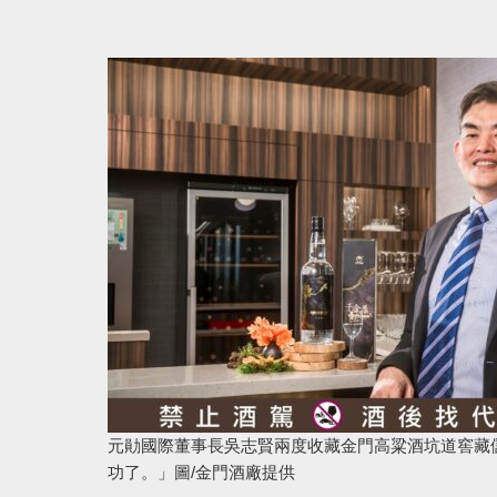
元勛國際董事長吳志賢兩度收藏金門高粱酒坑道窖藏
功了。」圖/金門酒廠提供