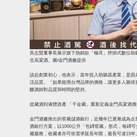
吳志賢董事長展示旗下熱銷款「極耳」脖掛式數位助
念高粱酒。圖/金門酒廠提供
談起創業初心，他表示，當年投入助聽器產業，是因
活品質。「如果能用台灣品牌的價格，讓更多人聽得
釀酒師對品質與時間的堅持。
從藏酒到液體資產 「千金藏」重新定義金門高粱酒價
金門酒廠推出的窖藏儲酒銀行，近幾年已逐漸成為企業
酒銀行方案，以1000公升「包罈窖藏」形式，每罈可分
藏服務，收藏者亦可依需求延長年限，最長可達15