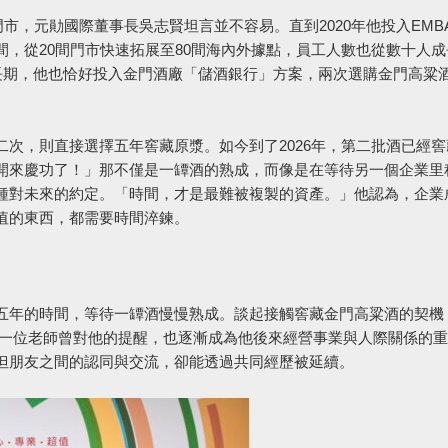
門市，元勛國際董事長吳志賢坦言並不容易。直到2020年他投入EMB
，從20間門市快速拓展至80間海內外據點，員工人數也從數十人成
成長期，他也恰好投入金門酒廠「儲酒銀行」方案，兩次選購金門高粱
次，則直接選擇五年窖藏原漿。如今到了2026年，第二批酒已經窖
開來慶功了！」那不僅是一罈酒的熟成，而像是在等待另一個企業里
種對未來的約定。「時間，才是最難被複製的資產。」他認為，企業
值的東西，都需要時間淬鍊。
五年的時間，等待一罈酒慢慢熟成。談起接觸窖藏金門高粱酒的契機
是一位老師曾對他的提醒，也逐漸成為他後來經營事業與人際關係的
但朋友之間的認同與交流，卻能透過共同經歷被延續。