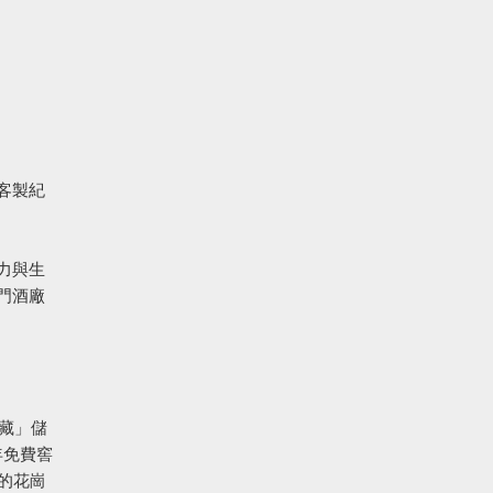
客製紀
力與生
門酒廠
藏」儲
年免費窖
的花崗