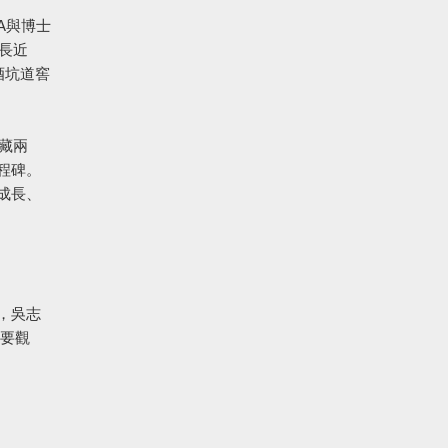
A與博士
長近
酒坑道窖
藏兩
程碑。
成長、
，吳志
重要觀