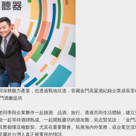
同深耕聽力產業，也透過戰地坑道，窖藏金門高粱酒紀錄企業成長里
門酒廠提供
老同學與企業夥伴一起挑酒、品酒、旅行。透過共同生活體驗，建立
能一起等待酒罈熟成、一起開瓶慶功的朋友圈，吳志賢笑說：「金門
其實都懂這種默契。尤其在重要聚會、拓展海內外業務，或企業交流
是屬於台灣人真正被重視的情誼。