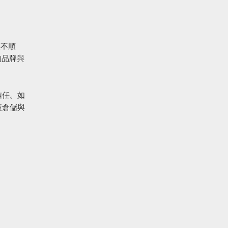
並不順
的品牌與
信任。如
慧倉儲與