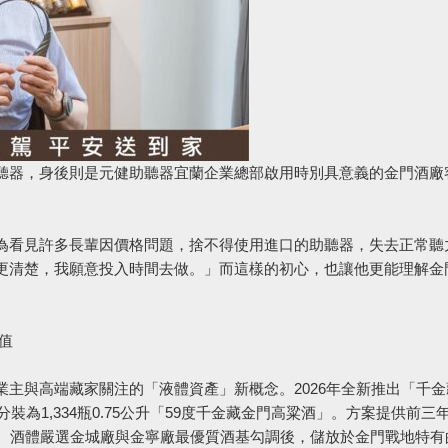
聽器，身後則是元健助聽器宜蘭企業總部啟用時別具意義的金門酒廠
為看見許多長輩因價格問題，捨不得使用進口的助聽器，失去正常聽
更清楚，我願意投入時間去做。」而這樣的初心，也讓他更能理解金
值
主與高端藏家關注的「液體資產」新概念。2026年全新推出「千金
裝為1,334瓶0.75公升「59度千金藏金門高粱酒」。方案提供前三
年。酒體嚴選金城廠與金寧廠最優質酒基勾調後，儲放於金門戰地特有