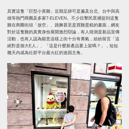
其實這隻「巨型小黃雞」近期足跡可是遍及台北、台中與高
雄等熱門商圈及多家7-ELEVEN。不少目擊民眾捕捉到這隻
雞在商圈街頭「放空」、跳舞甚至是買雞蛋糕的畫面，網友
對於這隻雞的真實身份展開激烈辯論，有人猜測是新品宣傳
活動，也有人認為願意這樣上街十分有勇氣，紛紛留言「這
絕對是個大E人」、「這是什麼新產品要上架嗎？」，短短
幾天內成為社群平台最火紅的迷因主角。