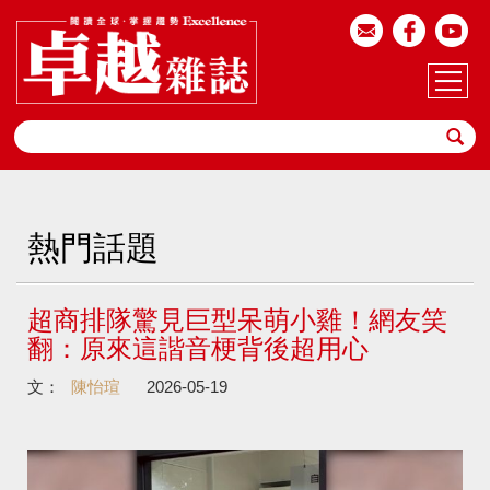
熱門話題
超商排隊驚見巨型呆萌小雞！網友笑
翻：原來這諧音梗背後超用心
文：
陳怡瑄
2026-05-19