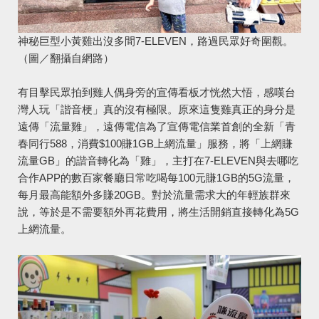
神秘巨型小黃雞出沒多間7-ELEVEN，路過民眾好奇圍觀。
（圖／翻攝自網路）
有目擊民眾拍到雞人偶身旁的宣傳看板才恍然大悟，感嘆台
灣人玩「諧音梗」真的沒有極限。原來這隻雞真正的身分是
遠傳「流量雞」，遠傳電信為了宣傳電信業首創的全新「青
春同行588，消費$100賺1GB上網流量」服務，將「上網賺
流量GB」的諧音轉化為「雞」，主打在7-ELEVEN與去哪吃
合作APP的數百家餐廳日常吃喝每100元賺1GB的5G流量，
每月最高能額外多賺20GB。對於流量需求大的年輕族群來
說，等於是不需要額外再花費用，將生活開銷直接轉化為5G
上網流量。