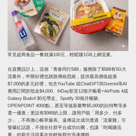
常見超商食品一餐就滿100元，輕鬆賺1GB上網流量。
在資費設計上，這個「青春同行588」服務除了$588有5G大
流量外，申辦好禮也跳脫傳統思維，提供最高價值超過
$7,000的多元好禮，包含YouTube 或ChatGPT與Gemini等AI
應用訂閱折抵金$4,000、friDay影音12個月暢看+AirPods 4或
Galaxy Buds4 $0元帶走、Spotify 30個月暢聽、
OPENPOINT 4000點，甚至等值新臺幣$5,000的比特幣等多
選一優惠；更設有$988的上限，讓用戶能「用多少、付多
少」，不再擔心帳單爆表。遠傳這次成功透過「流量雞」引
發爆紅話題，不僅在社群平台成功出圈，也讓「吃喝賺流
量」的新生活提案在年輕族群中迅速擴散。