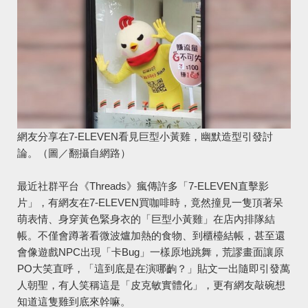
網友分享在7-ELEVEN看見巨型小黃雞，幽默造型引發討
論。（圖／翻攝自網路）
最近社群平台《Threads》瘋傳許多「7-ELEVEN直擊影
片」，有網友在7-ELEVEN買咖啡時，竟然撞見一隻頂著呆
萌表情、身穿黃色緊身衣的「巨型小黃雞」在店內排隊結
帳。不僅會蹲著看微波爐加熱的食物、到櫃檯結帳，甚至還
會像遊戲NPC出現「卡Bug」一樣原地跳舞，荒謬畫面讓原
PO大笑直呼，「這到底是在演哪齣？」貼文一出隨即引發萬
人朝聖，有人笑稱這是「皮克敏實體化」，更有網友敲碗想
知道這隻雞到底來幹嘛。