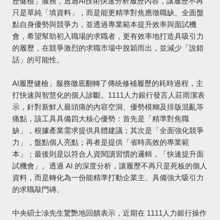
歷健檢」服務，透過AI技術快速分析履歷內容，讓履歷不再
只是單純「填資料」，而是能更精準對焦應徵職缺、全面盤
點自身優勢與競爭力，並透過專業範本提升效率與面試機
會，希望幫助初入職場的求職者，更有效率地打造具吸引力
的履歷，在競爭激烈的求職市場中脫穎而出，並減少「說錯
話」的可能性。
AI履歷健檢」服務徹底翻轉了傳統修補履歷的耗時過程，主
打快速與智慧化的個人診斷。1111人力銀行發言人莊雨潔表
示，針對新鮮人最頭痛的內容空洞、優勢模糊及排版混亂等
痛點，該工具具備四大核心優勢：首先是「精準對焦職
缺」，根據產業需求提供具體建議；其次是「全面強化競爭
力」，盤點個人亮點；再者是提供「省時高效的專業範
本」；最後則是以符合人資閱讀習慣的邏輯，「快速提升面
試機會」。透過 AI 的深度分析，讓履歷不再只是死板的個人
資料，而是轉化為一份能精準打動企業主、具備強大吸引力
的求職敲門磚。
中央碩士凃先生驚艷地回饋表示，近期在 1111人力銀行操作