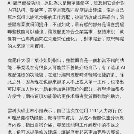
AI 履歷健檢功能，原以為只是簡單抓錯字，沒想到它會針對
內容結構、關鍵字，甚至是職務匹配度提出建議，像是自己
原本寫得比較流水帳的工作經歷，被建議改成成果導向，讓
整體專業度瞬間提升，不僅如此，最有感的部分是還會提醒
哪些技能可以補強，讓履歷更符合企業需求，整體來說「就
像有一位專業顧問在旁邊幫忙優化」，對求職新手或想轉職
的人來說非常實用。
虎尾科大碩士葉小姐則指出，整體而言是一個相當不錯的功
能，畢竟現在有很多人可能並不善於介紹自己，有了這項 AI
履歷健檢的功能後，在進行編輯履歷時會輕鬆便捷許多。除
此之外，因為現在也越來越多人不止投入單一工作，也指出
可以更加人性化一點並增加選擇職位的部分，有望增加很多
方便性，期待這項功能帶給更多求職者實質而強勁的助力。
雲科大碩士林小姐表示，自己這次在使用 1111人力銀行 的
AI履歷健檢功能後，覺得非常實用。系統不僅能快速分析履
歷內容，指出自我介紹、專業技能與工作經歷中的不足之
處，還可以提供修改建議，讓履歷看起來更加完整與專業。