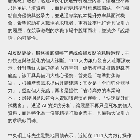
歷健檢」服務，透過AI技術快速分析履歷內容，讓履歷不再
只是單純「填資料」，而是能更精準對焦應徵職缺、全面盤
點自身優勢與競爭力，並透過專業範本提升效率與面試機
會，希望幫助初入職場的求職者，更有效率地打造具吸引力
的履歷，在競爭激烈的求職市場中脫穎而出，並減少「說錯
話」的可能性。
AI履歷健檢」服務徹底翻轉了傳統修補履歷的耗時過程，主
打快速與智慧化的個人診斷。1111人力銀行發言人莊雨潔表
示，針對新鮮人最頭痛的內容空洞、優勢模糊及排版混亂等
痛點，該工具具備四大核心優勢：首先是「精準對焦職
缺」，根據產業需求提供具體建議；其次是「全面強化競爭
力」，盤點個人亮點；再者是提供「省時高效的專業範
本」；最後則是以符合人資閱讀習慣的邏輯，「快速提升面
試機會」。透過 AI 的深度分析，讓履歷不再只是死板的個人
資料，而是轉化為一份能精準打動企業主、具備強大吸引力
的求職敲門磚。
中央碩士凃先生驚艷地回饋表示，近期在 1111人力銀行操作