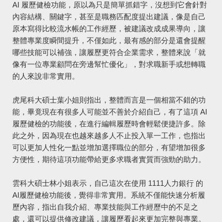
AI 履歷健檢功能，原以為只是簡單抓錯字，沒想到它會針對
內容結構、關鍵字，甚至是職務匹配度提出建議，像是自己
原本寫得比較流水帳的工作經歷，被建議改成成果導向，讓
整體專業度瞬間提升，不僅如此，最有感的部分是還會提醒
哪些技能可以補強，讓履歷更符合企業需求，整體來說「就
像有一位專業顧問在旁邊幫忙優化」，對求職新手或想轉職
的人來說非常實用。
虎尾科大碩士葉小姐則指出，整體而言是一個相當不錯的功
能，畢竟現在有很多人可能並不善於介紹自己，有了這項 AI
履歷健檢的功能後，在進行編輯履歷時會輕鬆便捷許多。除
此之外，因為現在也越來越多人不止投入單一工作，也指出
可以更加人性化一點並增加選擇職位的部分，有望增加很多
方便性，期待這項功能帶給更多求職者實質而強勁的助力。
雲科大碩士林小姐表示，自己這次在使用 1111人力銀行 的
AI履歷健檢功能後，覺得非常實用。系統不僅能快速分析履
歷內容，指出自我介紹、專業技能與工作經歷中的不足之
處，還可以提供修改建議，讓履歷看起來更加完整與專業。