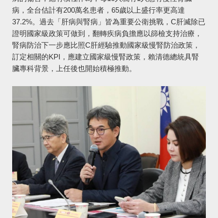
病，全台估計有200萬名患者，65歲以上盛行率更高達
37.2%。過去「肝病與腎病」皆為重要公衛挑戰，C肝滅除已
證明國家級政策可做到，翻轉疾病負擔應以篩檢支持治療，
腎病防治下一步應比照C肝經驗推動國家級慢腎防治政策，
訂定相關的KPI，應建立國家級慢腎政策，賴清德總統具腎
臟專科背景，上任後也開始積極推動。