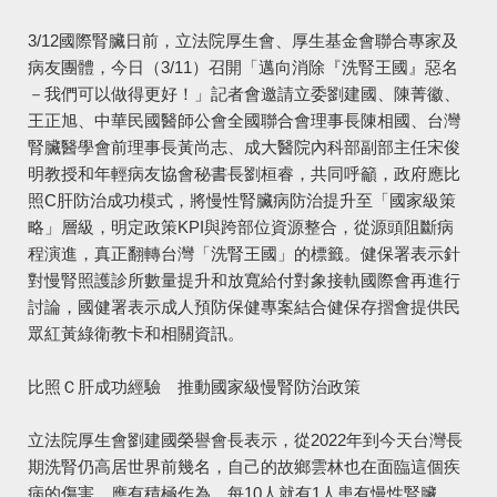
3/12國際腎臟日前，立法院厚生會、厚生基金會聯合專家及
病友團體，今日（3/11）召開「邁向消除『洗腎王國』惡名
－我們可以做得更好！」記者會邀請立委劉建國、陳菁徽、
王正旭、中華民國醫師公會全國聯合會理事長陳相國、台灣
腎臟醫學會前理事長黃尚志、成大醫院內科部副部主任宋俊
明教授和年輕病友協會秘書長劉桓睿，共同呼籲，政府應比
照C肝防治成功模式，將慢性腎臟病防治提升至「國家級策
略」層級，明定政策KPI與跨部位資源整合，從源頭阻斷病
程演進，真正翻轉台灣「洗腎王國」的標籤。健保署表示針
對慢腎照護診所數量提升和放寬給付對象接軌國際會再進行
討論，國健署表示成人預防保健專案結合健保存摺會提供民
眾紅黃綠衛教卡和相關資訊。
比照Ｃ肝成功經驗 推動國家級慢腎防治政策
立法院厚生會劉建國榮譽會長表示，從2022年到今天台灣長
期洗腎仍高居世界前幾名，自己的故鄉雲林也在面臨這個疾
病的傷害，應有積極作為，每10人就有1人患有慢性腎臟