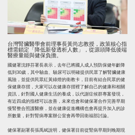
台灣腎臟醫學會前理事長黃尚志教授，政策核心指
標需鎖定「降低新發透析人數」，從源頭降低後端
醫療量能與健保負擔。
國健署沈靜芬署長表示，去年已將國人成人預防保健年齡降
低到30歲，其中驗血、驗尿可以明確提供民眾了解腎臟健康
風險，並提供民眾紅黃綠燈的衛教卡，目前有結合民眾的健
保健康存摺，大家可以在健康存摺裡了解自己的健康和相關
資訊，針對國人健康生活的養成，以代謝症候群專案發現，
有近四成的指標可以改善，未來也會和健保署合作完善早期
慢腎整合照護醫療，並在健康促進機構也會再提升加入的診
所數量，針對腎病專案辦公室會再帶回衛福部討論。
健保署副署長張禹斌說明，健保署目前從腎病早期到晚期現