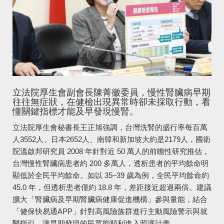
立法院厚生會副會長陳菁徽委員，慢性腎臟病早期
往往無症狀，在健檢出現異常時卻未採取行動，看
懂關鍵指標才能及早發現慢腎。
立法院厚生會秘書長王正旭強調，台灣洗腎的盛行率每百萬
人3552人、日本2652人、南韓和新加坡大約是2179人，國衛
院溫啟邦研究員 2008 年針對近 50 萬人的前瞻性研究推估，
台灣慢性腎臟病患者約 200 多萬人，透析患者的平均餘命明
顯低於全民平均餘命。如以 35–39 歲為例，全民平均餘命約
45.0 年，但透析患者僅約 18.8 年，差距接近超過兩倍。建議
擴大「腎臟病及早期腎臟病健康促進機構」參與量能，結合
「健保快易通APP」針對高風險族群進行主動風險警示與就
醫指引，讓早期發現的民眾能順利進入照護計畫。