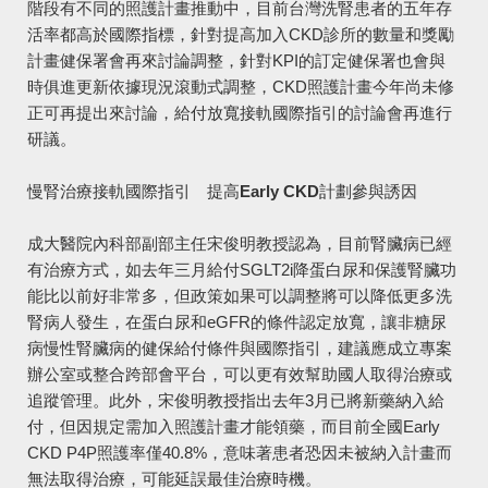
階段有不同的照護計畫推動中，目前台灣洗腎患者的五年存
活率都高於國際指標，針對提高加入CKD診所的數量和獎勵
計畫健保署會再來討論調整，針對KPI的訂定健保署也會與
時俱進更新依據現況滾動式調整，CKD照護計畫今年尚未修
正可再提出來討論，給付放寬接軌國際指引的討論會再進行
研議。
慢腎治療接軌國際指引 提高Early CKD計劃參與誘因
成大醫院內科部副部主任宋俊明教授認為，目前腎臟病已經
有治療方式，如去年三月給付SGLT2i降蛋白尿和保護腎臟功
能比以前好非常多，但政策如果可以調整將可以降低更多洗
腎病人發生，在蛋白尿和eGFR的條件認定放寬，讓非糖尿
病慢性腎臟病的健保給付條件與國際指引，建議應成立專案
辦公室或整合跨部會平台，可以更有效幫助國人取得治療或
追蹤管理。此外，宋俊明教授指出去年3月已將新藥納入給
付，但因規定需加入照護計畫才能領藥，而目前全國Early
CKD P4P照護率僅40.8%，意味著患者恐因未被納入計畫而
無法取得治療，可能延誤最佳治療時機。