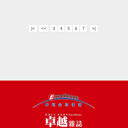
|<
<<
3
4
5
6
7
>|