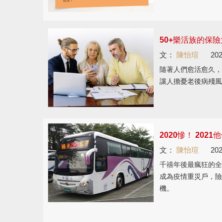
50+樂活族的保
文：
陳怡瑄
202
隨著人們愈活愈久，
讓人擔憂老後病殘風
2020慘！ 20
文：
陳怡瑄
202
千禧年後最瘋狂的全
成為疫情重災戶，險
機。