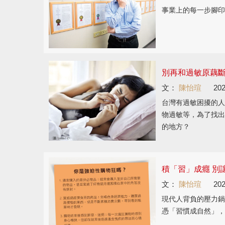
事業上的每一步腳印
別再和過敏原藕
文：
陳怡瑄
202
台灣有過敏困擾的人
物過敏等，為了找出
的地方？
積「習」成癮 別
文：
陳怡瑄
202
現代人背負的壓力鍋
憑「習慣成自然」，