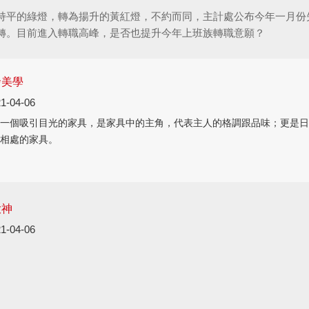
持平的綠燈，轉為揚升的黃紅燈，不約而同，主計處公布今年一月份
轉。目前進入轉職高峰，是否也提升今年上班族轉職意願？
發美學
1-04-06
一個吸引目光的家具，是家具中的主角，代表主人的格調跟品味；更是日
相處的家具。
大神
1-04-06