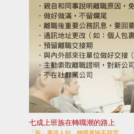
七成上班族在轉職潮的路上
「薪」事誰人知 轉職風險不踩雷