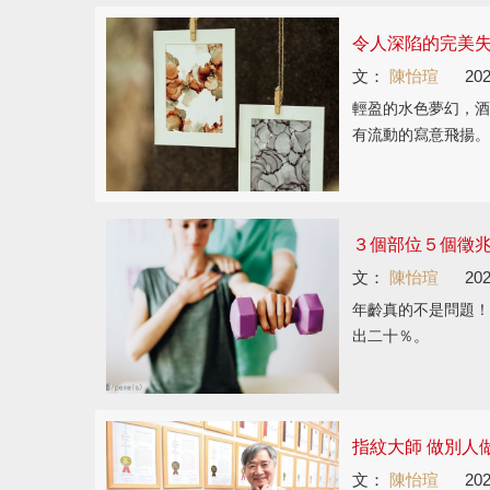
令人深陷的完美
文：
陳怡瑄
202
輕盈的水色夢幻，酒
有流動的寫意飛揚。
３個部位５個徵兆
文：
陳怡瑄
202
年齡真的不是問題！
出二十％。
指紋大師 做別人
文：
陳怡瑄
202