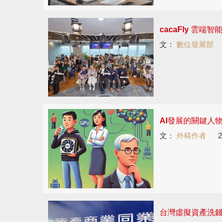
cacaFly 雲端智
文：
數位發展部
AI發展的關鍵人
文：
外稿作者
2
台灣虛擬資產洗錢