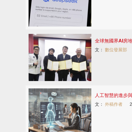
全球無國界AI房
文：
數位發展部
人工智慧的進步
文：
外稿作者
2