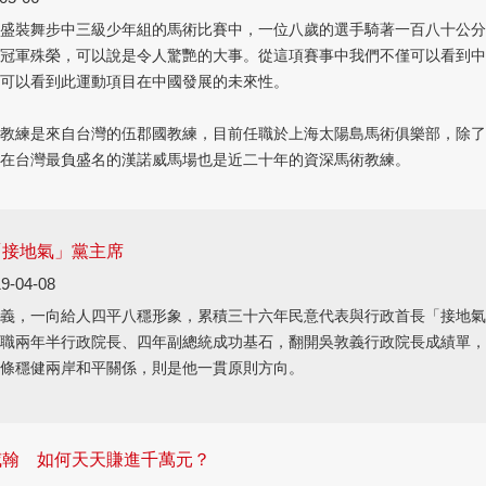
盛裝舞步中三級少年組的馬術比賽中，一位八歲的選手騎著一百八十公分
冠軍殊榮，可以說是令人驚艷的大事。從這項賽事中我們不僅可以看到中
可以看到此運動項目在中國發展的未來性。
教練是來自台灣的伍郡國教練，目前任職於上海太陽島馬術俱樂部，除了
在台灣最負盛名的漢諾威馬場也是近二十年的資深馬術教練。
「接地氣」黨主席
9-04-08
義，一向給人四平八穩形象，累積三十六年民意代表與行政首長「接地氣
職兩年半行政院長、四年副總統成功基石，翻開吳敦義行政院長成績單，
條穩健兩岸和平關係，則是他一貫原則方向。
威翰 如何天天賺進千萬元？