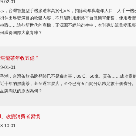
9-02-01
示，台灣智慧型手機滲透率高於七○％，扣除幼年與老年人口，人手一機
衍伸出琳瑯滿目的軟體內容，不只能利用網路平台做簡單銷售，使用者習
串聯……這些新世代的商機，正源源不絕的衍生中，本刊專訪流量變現專
何獲得國際大廠青睞？
灣烏龍茶年收五億？
9-01-01
爭潮，台灣茶飲品牌登陸已不是稀奇事，85℃、50嵐、貢茶……成功案
近十年的黑龍茶，甚至逐年展店，至今已有五百間分店跨足數十個省分。
品牌淘汰的原因為何？
M」改變消費者習慣
8-10-01