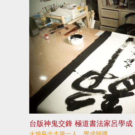
台版神鬼交鋒 極道書法家呂學成
火燒島出走第一人 學成歸國