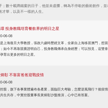
子；數十載蹲鐵窗的日子，他並未虛擲，轉為不停歇的藝術創作，並
術才華，以及不一樣的人生。
環 投身教職培育餐飲界的明日之星
0-06-08
是上海復旦大學教授，張政六歲時歷經文革，全家自上海移居澳門，想當
；如今不再靠競賽證明自己，投身教職傳承自身經歷；可以預見，這雙拿
孕育出更多的明日之星。
炳彰 不靠富爸爸迎戰疫情
0-06-08
控股，旗下各事業體遍布各產業，面臨巨大考驗，怎麼逆風飛行？後疫情
共生共存，中實控股董事長黃炳彰沙盤推演，心中已有答案。