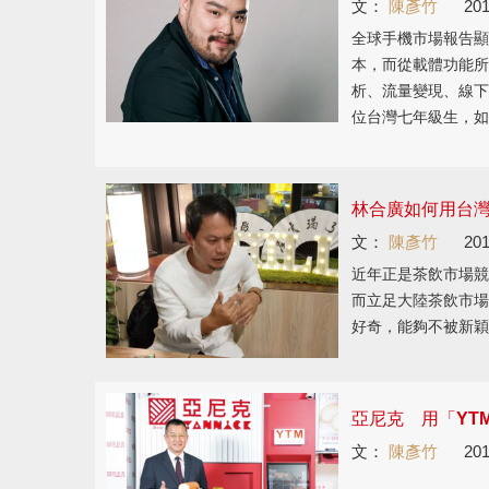
文：
陳彥竹
201
全球手機市場報告顯
本，而從載體功能所
析、流量變現、線下
位台灣七年級生，如
林合廣如何用台
文：
陳彥竹
201
近年正是茶飲市場競
而立足大陸茶飲市場
好奇，能夠不被新穎
亞尼克 用「YT
文：
陳彥竹
201