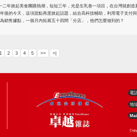
一二年掀起美食團購熱潮，短短三年，光是生乳卷一項目，在台灣就創造
年後的今天，這項甜點再度掀起話題，結合高科技輔助，利用電子支付與
為銷售據點，一個月內拓展五十四間「分店」，他們怎麼做到的？
1
2
3
4
5
>>
>|
電
地
Mai
Copy