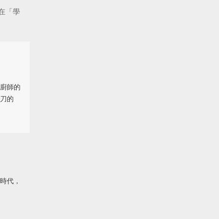
在「學
廚師的
刀的
時代，