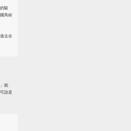
的駿
國馬術
過去在
」能
可說是