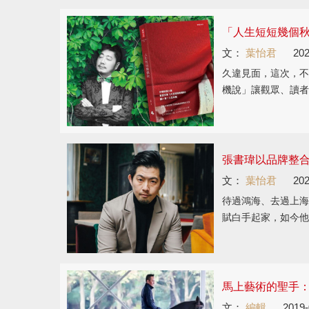
「人生短短幾個秋
文：
葉怡君
202
久違見面，這次，不
機說」讓觀眾、讀者
張書瑋以品牌整合
文：
葉怡君
202
待過鴻海、去過上海
賦白手起家，如今他
馬上藝術的聖手
文：
編輯
2019-