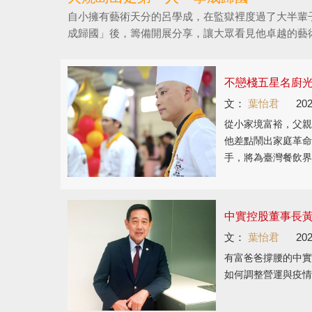
自小擁有藝術天分的呂學成，在監獄裡度過了大半輩
成歸國」後，籌備開展分享，讓大眾看見他卓越的藝
不戀棧五星名廚光
文：
葉怡君
202
從小家境富裕，父親
他差點鬧出家庭革命
手，將為臺灣餐飲界
中實控股董事長黃
文：
葉怡君
202
有富爸爸撐腰的中實
如何調整營運與疫情