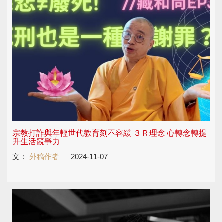
宗教打詐與年輕世代教育刻不容緩 ３Ｒ理念 心轉念轉提
升生活競爭力
文：
外稿作者
2024-11-07