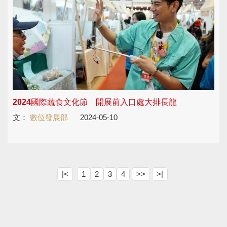
2024國際蔬食文化節 開展前入口處大排長龍
文：
數位發展部
2024-05-10
|<
1
2
3
4
>>
>|