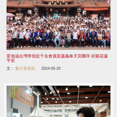
富地滋台灣率領近千名會員至嘉義奉天宮團拜 祈願花蓮
平安
文：
數位發展部
2024-05-20