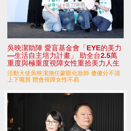
吳映潔助陣 愛盲基金會「EYE的美力
—生活自主培力計畫」 助全台2.5萬
重度與極重度視障女性重拾美力人生
活動大使吳映潔擔任蒙眼化妝師 傻傻分不清
上下嘴唇 體會視障女性不易