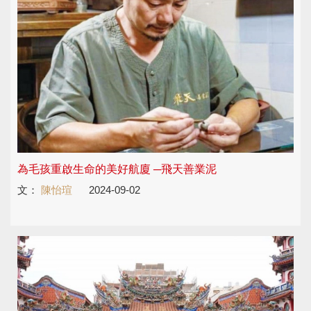
為毛孩重啟生命的美好航廈 ─飛天善業泥
文：
陳怡瑄
2024-09-02