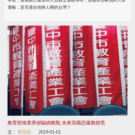
爭道，通過路口還需專人負責交通疏導時，這種來自歐洲的大眾
運輸，是否適合地狹人稠的台灣？
教育部推業界經驗綁教甄 未來高職恐爆教師荒
文：
劉冠廷
2019-01-01