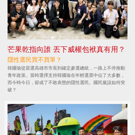
芒果乾指向誰 丟下威權包袱真有用？
隱性選民買不買單？
韓國瑜從當選高雄市市長到確定參選總統，一路上不停推動
青年政策。當時選擇支持韓國瑜在年輕選票中佔了大多數，
而今時今日，卻成了不敢表態的隱性選民。國民黨該如何突
破？