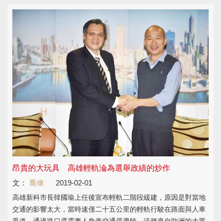
昂貴的大玩具 高雄輕軌淪為選舉政績的炒作
文：
喬偉
2019-02-01
高雄新科市長韓國瑜上任後宣布輕軌二階段緩建，原因是對當地
交通的影響太大，當時速僅二十五公里的輕軌行駛在路面與人車