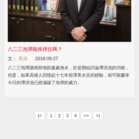
八二三泡彈能挨得住嗎？
文：
喬偉
2018-09-27
八二三泡彈讓南部地區處處淹水，於是開始評論滯洪池的功能，
但是，如果高雄人回憶起十七年前潭美水災的經驗，就可能慶幸
今日的滯洪池已經減緩了泡彈的威力。
|<
1
2
3
4
>>
>|