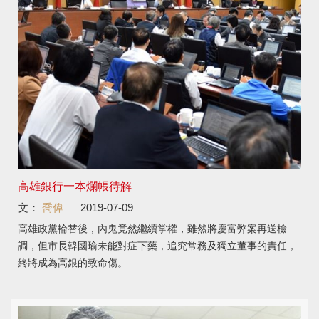
高雄銀行一本爛帳待解
文：
喬偉
2019-07-09
高雄政黨輪替後，內鬼竟然繼續掌權，雖然將慶富弊案再送檢
調，但市長韓國瑜未能對症下藥，追究常務及獨立董事的責任，
終將成為高銀的致命傷。