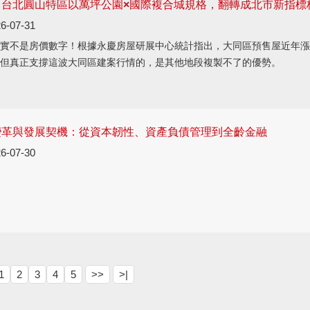
？台北圓山特區以萬坪公園×國際複合城規格，翻轉成北市新指標
6-07-31
實不是房價數字！根據永慶房屋研展中心統計指出，大同區預售屋近年漲
但真正支撐這波大同區建案行情的，是其他地段複製不了的優勢。
變革與發展契機：從資本韌性、資產負債管理到全齡金融
6-07-30
1
2
3
4
5
>>
>|