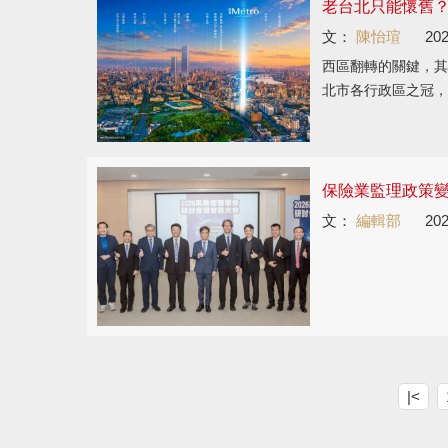
老台北只能懷舊
文：
陳怡瑄
202
西區翻轉的關鍵，其
北市各行政區之冠，
保險業監理政策
文：
編輯部
202
|<