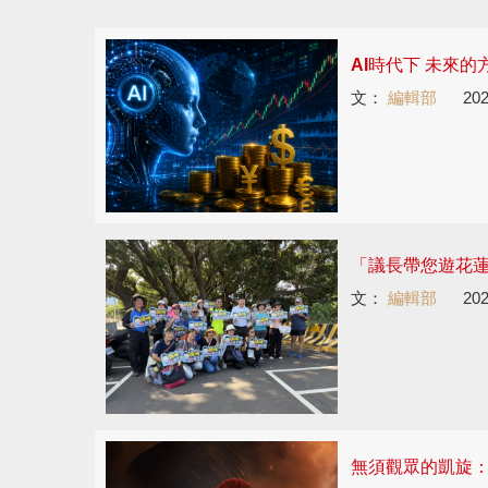
AI時代下 未來
文：
編輯部
202
「議長帶您遊花蓮
文：
編輯部
202
無須觀眾的凱旋